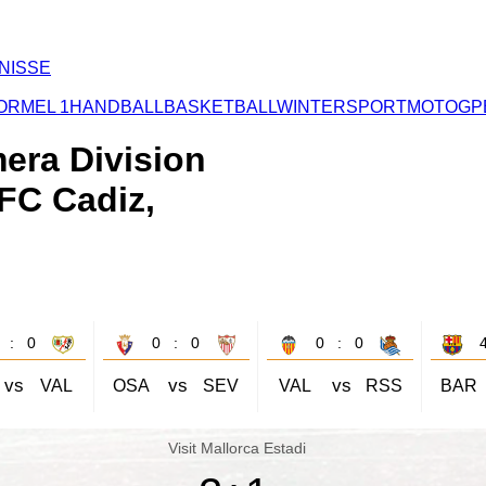
NISSE
ORMEL 1
HANDBALL
BASKETBALL
WINTERSPORT
MOTOGP
mera Division
FC Cadiz,
 : 0
0 : 0
0 : 0
vs
vs
vs
VAL
OSA
SEV
VAL
RSS
BAR
Visit Mallorca Estadi