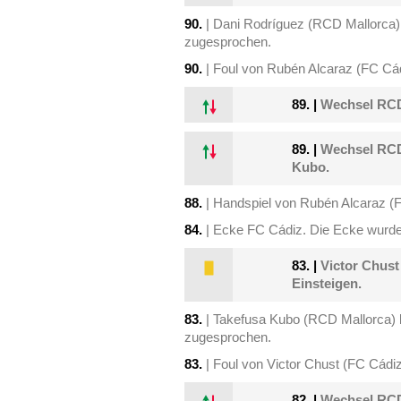
90.
| Dani Rodríguez (RCD Mallorca)
zugesprochen.
90.
| Foul von Rubén Alcaraz (FC Cád
89.
|
Wechsel RCD 
89.
|
Wechsel RCD 
Kubo.
88.
| Handspiel von Rubén Alcaraz (
84.
| Ecke FC Cádiz. Die Ecke wurde 
83.
|
Victor Chust
Einsteigen.
83.
| Takefusa Kubo (RCD Mallorca) b
zugesprochen.
83.
| Foul von Victor Chust (FC Cádiz
82.
|
Wechsel RCD