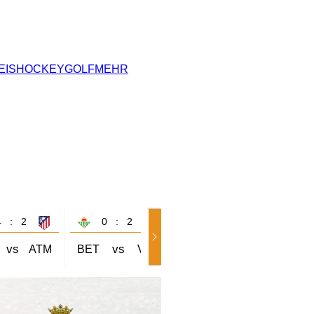
EISHOCKEY
GOLF
MEHR
4 : 2
0 : 2
1 : 0
vs
vs
vs
ATM
BET
VIL
RMA
GRA
BIL