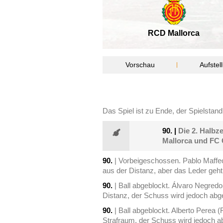
RCD Mallorca
Vorschau
Aufstel
Das Spiel ist zu Ende, der Spielsta
90.
|
Die 2. Halbz
Mallorca und FC C
90.
| Vorbeigeschossen. Pablo Maffe
aus der Distanz, aber das Leder geht
90.
| Ball abgeblockt. Álvaro Negred
Distanz, der Schuss wird jedoch abge
90.
| Ball abgeblockt. Alberto Perea 
Strafraum, der Schuss wird jedoch ab