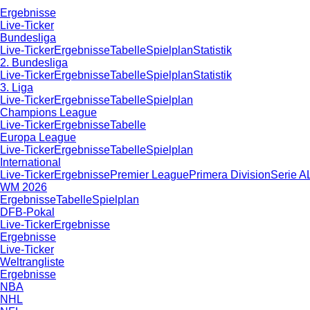
Ergebnisse
Live-Ticker
Bundesliga
Live-Ticker
Ergebnisse
Tabelle
Spielplan
Statistik
2. Bundesliga
Live-Ticker
Ergebnisse
Tabelle
Spielplan
Statistik
3. Liga
Live-Ticker
Ergebnisse
Tabelle
Spielplan
Champions League
Live-Ticker
Ergebnisse
Tabelle
Europa League
Live-Ticker
Ergebnisse
Tabelle
Spielplan
International
Live-Ticker
Ergebnisse
Premier League
Primera Division
Serie A
WM 2026
Ergebnisse
Tabelle
Spielplan
DFB-Pokal
Live-Ticker
Ergebnisse
Ergebnisse
Live-Ticker
Weltrangliste
Ergebnisse
NBA
NHL