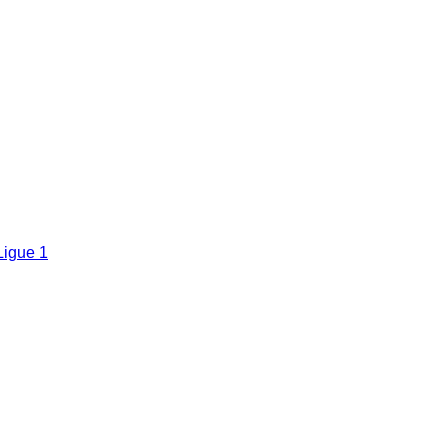
Ligue 1