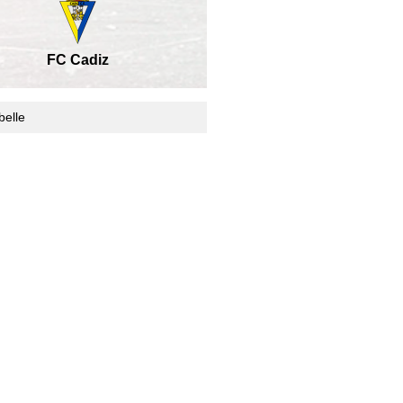
FC Cadiz
belle