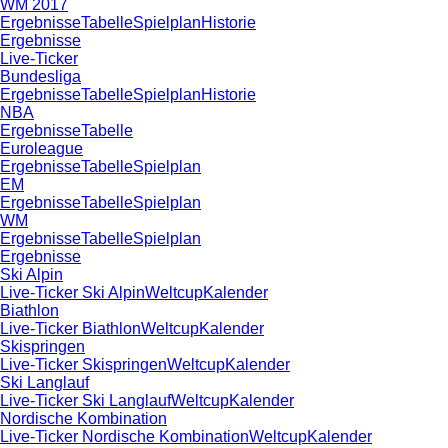
WM 2017
Ergebnisse
Tabelle
Spielplan
Historie
Ergebnisse
Live-Ticker
Bundesliga
Ergebnisse
Tabelle
Spielplan
Historie
NBA
Ergebnisse
Tabelle
Euroleague
Ergebnisse
Tabelle
Spielplan
EM
Ergebnisse
Tabelle
Spielplan
WM
Ergebnisse
Tabelle
Spielplan
Ergebnisse
Ski Alpin
Live-Ticker Ski Alpin
Weltcup
Kalender
Biathlon
Live-Ticker Biathlon
Weltcup
Kalender
Skispringen
Live-Ticker Skispringen
Weltcup
Kalender
Ski Langlauf
Live-Ticker Ski Langlauf
Weltcup
Kalender
Nordische Kombination
Live-Ticker Nordische Kombination
Weltcup
Kalender