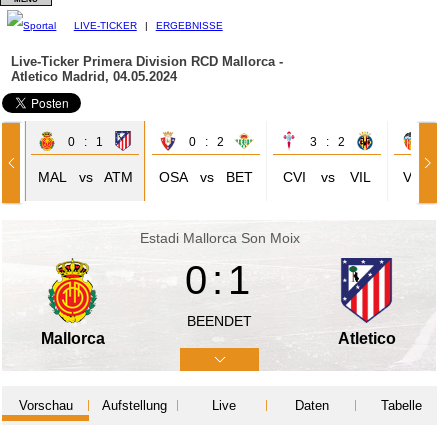
LIVE-TICKER
|
ERGEBNISSE
Live-Ticker Primera Division
RCD Mallorca -
Atletico Madrid, 04.05.2024
0 : 1
0 : 2
3 : 2
0 
AR
MAL
vs
ATM
OSA
vs
BET
CVI
vs
VIL
VAL
Estadi Mallorca Son Moix
0:1
BEENDET
Mallorca
Atletico
Vorschau
Aufstellung
Live
Daten
Tabelle