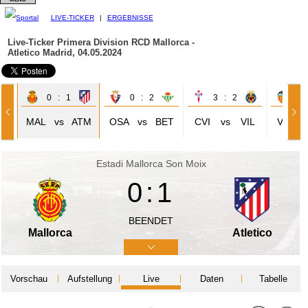
LIVE-TICKER
|
ERGEBNISSE
Live-Ticker Primera Division
RCD Mallorca -
Atletico Madrid, 04.05.2024
0 : 1
0 : 2
3 : 2
0 
AR
MAL
vs
ATM
OSA
vs
BET
CVI
vs
VIL
VAL
Estadi Mallorca Son Moix
0:1
BEENDET
Mallorca
Atletico
Vorschau
Aufstellung
Live
Daten
Tabelle