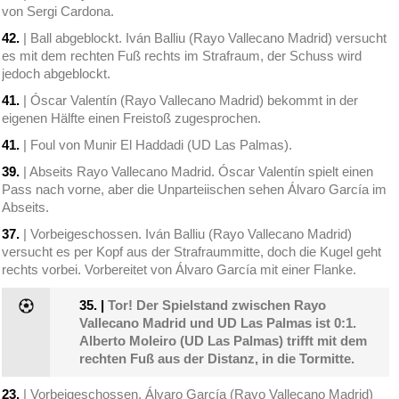
von Sergi Cardona.
42.
| Ball abgeblockt. Iván Balliu (Rayo Vallecano Madrid) versucht
es mit dem rechten Fuß rechts im Strafraum, der Schuss wird
jedoch abgeblockt.
41.
| Óscar Valentín (Rayo Vallecano Madrid) bekommt in der
eigenen Hälfte einen Freistoß zugesprochen.
41.
| Foul von Munir El Haddadi (UD Las Palmas).
39.
| Abseits Rayo Vallecano Madrid. Óscar Valentín spielt einen
Pass nach vorne, aber die Unparteiischen sehen Álvaro García im
Abseits.
37.
| Vorbeigeschossen. Iván Balliu (Rayo Vallecano Madrid)
versucht es per Kopf aus der Strafraummitte, doch die Kugel geht
rechts vorbei. Vorbereitet von Álvaro García mit einer Flanke.
35.
|
Tor! Der Spielstand zwischen Rayo
Vallecano Madrid und UD Las Palmas ist 0:1.
Alberto Moleiro (UD Las Palmas) trifft mit dem
rechten Fuß aus der Distanz, in die Tormitte.
23.
| Vorbeigeschossen. Álvaro García (Rayo Vallecano Madrid)