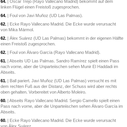
64.
| Óscar Trejo (Rayo Vallecano Madrid) bekommt auf dem
linken Flügel einen Freistoß zugesprochen.
64.
| Foul von Javi Muñoz (UD Las Palmas).
62.
| Ecke Rayo Vallecano Madrid. Die Ecke wurde verursacht
von Mika Mármol.
62.
| Álex Suárez (UD Las Palmas) bekommt in der eigenen Hälfte
einen Freistoß zugesprochen.
62.
| Foul von Álvaro García (Rayo Vallecano Madrid).
61.
| Abseits UD Las Palmas. Sandro Ramírez spielt einen Pass
nach vorne, aber die Unparteiischen sehen Munir El Haddadi im
Abseits.
61.
| Ball pariert. Javi Muñoz (UD Las Palmas) versucht es mit
dem rechten Fuß aus der Distanz, der Schuss wird aber rechts
oben gehalten. Vorbereitet von Alberto Moleiro.
60.
| Abseits Rayo Vallecano Madrid. Sergio Camello spielt einen
Pass nach vorne, aber die Unparteiischen sehen Álvaro García im
Abseits.
60.
| Ecke Rayo Vallecano Madrid. Die Ecke wurde verursacht
von Álex Suárez.