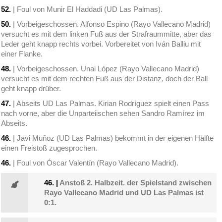
52.
| Foul von Munir El Haddadi (UD Las Palmas).
50.
| Vorbeigeschossen. Alfonso Espino (Rayo Vallecano Madrid)
versucht es mit dem linken Fuß aus der Strafraummitte, aber das
Leder geht knapp rechts vorbei. Vorbereitet von Iván Balliu mit
einer Flanke.
48.
| Vorbeigeschossen. Unai López (Rayo Vallecano Madrid)
versucht es mit dem rechten Fuß aus der Distanz, doch der Ball
geht knapp drüber.
47.
| Abseits UD Las Palmas. Kirian Rodríguez spielt einen Pass
nach vorne, aber die Unparteiischen sehen Sandro Ramírez im
Abseits.
46.
| Javi Muñoz (UD Las Palmas) bekommt in der eigenen Hälfte
einen Freistoß zugesprochen.
46.
| Foul von Óscar Valentín (Rayo Vallecano Madrid).
46.
|
Anstoß 2. Halbzeit. der Spielstand zwischen
Rayo Vallecano Madrid und UD Las Palmas ist
0:1.