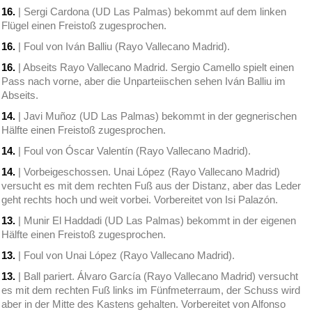
16.
| Sergi Cardona (UD Las Palmas) bekommt auf dem linken
Flügel einen Freistoß zugesprochen.
16.
| Foul von Iván Balliu (Rayo Vallecano Madrid).
16.
| Abseits Rayo Vallecano Madrid. Sergio Camello spielt einen
Pass nach vorne, aber die Unparteiischen sehen Iván Balliu im
Abseits.
14.
| Javi Muñoz (UD Las Palmas) bekommt in der gegnerischen
Hälfte einen Freistoß zugesprochen.
14.
| Foul von Óscar Valentín (Rayo Vallecano Madrid).
14.
| Vorbeigeschossen. Unai López (Rayo Vallecano Madrid)
versucht es mit dem rechten Fuß aus der Distanz, aber das Leder
geht rechts hoch und weit vorbei. Vorbereitet von Isi Palazón.
13.
| Munir El Haddadi (UD Las Palmas) bekommt in der eigenen
Hälfte einen Freistoß zugesprochen.
13.
| Foul von Unai López (Rayo Vallecano Madrid).
13.
| Ball pariert. Álvaro García (Rayo Vallecano Madrid) versucht
es mit dem rechten Fuß links im Fünfmeterraum, der Schuss wird
aber in der Mitte des Kastens gehalten. Vorbereitet von Alfonso