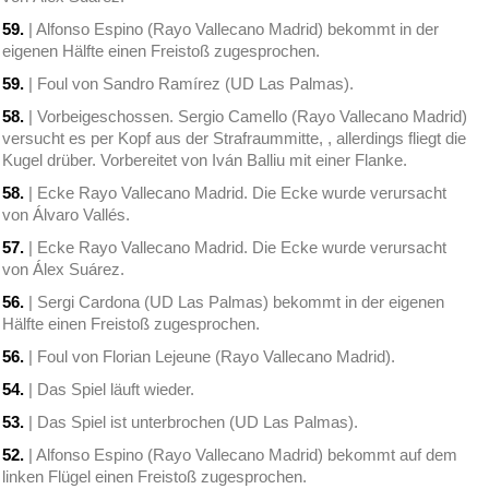
59.
| Alfonso Espino (Rayo Vallecano Madrid) bekommt in der
eigenen Hälfte einen Freistoß zugesprochen.
59.
| Foul von Sandro Ramírez (UD Las Palmas).
58.
| Vorbeigeschossen. Sergio Camello (Rayo Vallecano Madrid)
versucht es per Kopf aus der Strafraummitte, , allerdings fliegt die
Kugel drüber. Vorbereitet von Iván Balliu mit einer Flanke.
58.
| Ecke Rayo Vallecano Madrid. Die Ecke wurde verursacht
von Álvaro Vallés.
57.
| Ecke Rayo Vallecano Madrid. Die Ecke wurde verursacht
von Álex Suárez.
56.
| Sergi Cardona (UD Las Palmas) bekommt in der eigenen
Hälfte einen Freistoß zugesprochen.
56.
| Foul von Florian Lejeune (Rayo Vallecano Madrid).
54.
| Das Spiel läuft wieder.
53.
| Das Spiel ist unterbrochen (UD Las Palmas).
52.
| Alfonso Espino (Rayo Vallecano Madrid) bekommt auf dem
linken Flügel einen Freistoß zugesprochen.