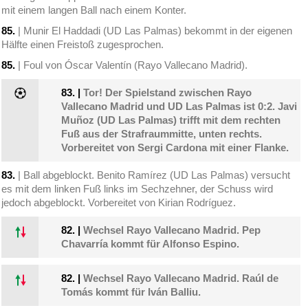
mit einem langen Ball nach einem Konter.
85.
| Munir El Haddadi (UD Las Palmas) bekommt in der eigenen
Hälfte einen Freistoß zugesprochen.
85.
| Foul von Óscar Valentín (Rayo Vallecano Madrid).
83.
|
Tor! Der Spielstand zwischen Rayo
Vallecano Madrid und UD Las Palmas ist 0:2. Javi
Muñoz (UD Las Palmas) trifft mit dem rechten
Fuß aus der Strafraummitte, unten rechts.
Vorbereitet von Sergi Cardona mit einer Flanke.
83.
| Ball abgeblockt. Benito Ramírez (UD Las Palmas) versucht
es mit dem linken Fuß links im Sechzehner, der Schuss wird
jedoch abgeblockt. Vorbereitet von Kirian Rodríguez.
82.
|
Wechsel Rayo Vallecano Madrid. Pep
Chavarría kommt für Alfonso Espino.
82.
|
Wechsel Rayo Vallecano Madrid. Raúl de
Tomás kommt für Iván Balliu.