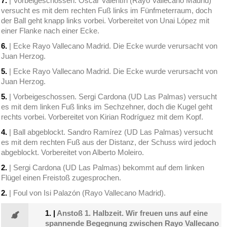
7.
| Vorbeigeschossen. Óscar Valentín (Rayo Vallecano Madrid)
versucht es mit dem rechten Fuß links im Fünfmeterraum, doch
der Ball geht knapp links vorbei. Vorbereitet von Unai López mit
einer Flanke nach einer Ecke.
6.
| Ecke Rayo Vallecano Madrid. Die Ecke wurde verursacht von
Juan Herzog.
5.
| Ecke Rayo Vallecano Madrid. Die Ecke wurde verursacht von
Juan Herzog.
5.
| Vorbeigeschossen. Sergi Cardona (UD Las Palmas) versucht
es mit dem linken Fuß links im Sechzehner, doch die Kugel geht
rechts vorbei. Vorbereitet von Kirian Rodríguez mit dem Kopf.
4.
| Ball abgeblockt. Sandro Ramírez (UD Las Palmas) versucht
es mit dem rechten Fuß aus der Distanz, der Schuss wird jedoch
abgeblockt. Vorbereitet von Alberto Moleiro.
2.
| Sergi Cardona (UD Las Palmas) bekommt auf dem linken
Flügel einen Freistoß zugesprochen.
2.
| Foul von Isi Palazón (Rayo Vallecano Madrid).
1.
|
Anstoß 1. Halbzeit. Wir freuen uns auf eine
spannende Begegnung zwischen Rayo Vallecano