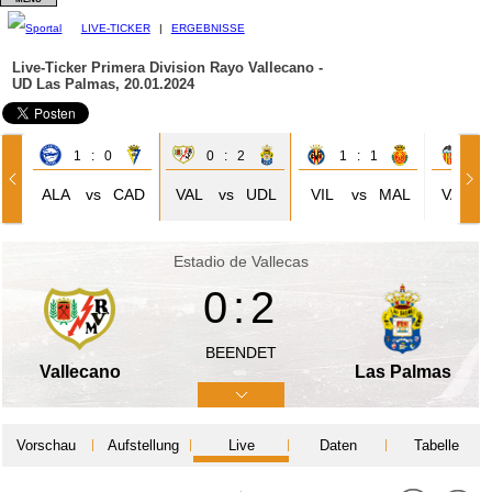
LIVE-TICKER
|
ERGEBNISSE
Live-Ticker Primera Division
Rayo Vallecano -
UD Las Palmas, 20.01.2024
1 : 0
0 : 2
1 : 1
1 
ALA
vs
CAD
VAL
vs
UDL
VIL
vs
MAL
VAL
Estadio de Vallecas
0:2
BEENDET
Vallecano
Las Palmas
Vorschau
Aufstellung
Live
Daten
Tabelle