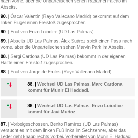
nach vorne, aber die Unparteiischen sehen Radamel Falcao im
Abseits.
90.
| Óscar Valentín (Rayo Vallecano Madrid) bekommt auf dem
linken Flügel einen Freistoß zugesprochen.
90.
| Foul von Enzo Loiodice (UD Las Palmas).
89.
| Abseits UD Las Palmas. Álex Suárez spielt einen Pass nach
vorne, aber die Unparteiischen sehen Marvin Park im Abseits.
88.
| Sergi Cardona (UD Las Palmas) bekommt in der eigenen
Hälfte einen Freistoß zugesprochen.
88.
| Foul von Jorge de Frutos (Rayo Vallecano Madrid).
88.
|
Wechsel UD Las Palmas. Marc Cardona
kommt für Munir El Haddadi.
88.
|
Wechsel UD Las Palmas. Enzo Loiodice
kommt für Javi Muñoz.
87.
| Vorbeigeschossen. Benito Ramírez (UD Las Palmas)
versucht es mit dem linken Fuß links im Sechzehner, aber das
Leder geht knapp rechts vorbei. Vorbereitet von Munir El Haddadi