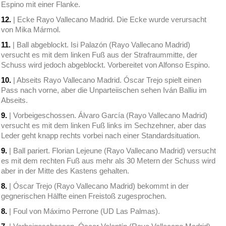
Espino mit einer Flanke.
12.
| Ecke Rayo Vallecano Madrid. Die Ecke wurde verursacht
von Mika Mármol.
11.
| Ball abgeblockt. Isi Palazón (Rayo Vallecano Madrid)
versucht es mit dem linken Fuß aus der Strafraummitte, der
Schuss wird jedoch abgeblockt. Vorbereitet von Alfonso Espino.
10.
| Abseits Rayo Vallecano Madrid. Óscar Trejo spielt einen
Pass nach vorne, aber die Unparteiischen sehen Iván Balliu im
Abseits.
9.
| Vorbeigeschossen. Álvaro García (Rayo Vallecano Madrid)
versucht es mit dem linken Fuß links im Sechzehner, aber das
Leder geht knapp rechts vorbei nach einer Standardsituation.
9.
| Ball pariert. Florian Lejeune (Rayo Vallecano Madrid) versucht
es mit dem rechten Fuß aus mehr als 30 Metern der Schuss wird
aber in der Mitte des Kastens gehalten.
8.
| Óscar Trejo (Rayo Vallecano Madrid) bekommt in der
gegnerischen Hälfte einen Freistoß zugesprochen.
8.
| Foul von Máximo Perrone (UD Las Palmas).