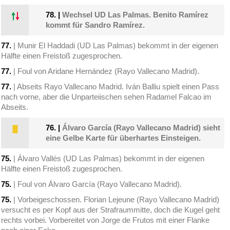
78.
|
Wechsel UD Las Palmas. Benito Ramírez
kommt für Sandro Ramírez.
77.
| Munir El Haddadi (UD Las Palmas) bekommt in der eigenen
Hälfte einen Freistoß zugesprochen.
77.
| Foul von Aridane Hernández (Rayo Vallecano Madrid).
77.
| Abseits Rayo Vallecano Madrid. Iván Balliu spielt einen Pass
nach vorne, aber die Unparteiischen sehen Radamel Falcao im
Abseits.
76.
|
Álvaro García (Rayo Vallecano Madrid) sieht
eine Gelbe Karte für überhartes Einsteigen.
75.
| Álvaro Vallés (UD Las Palmas) bekommt in der eigenen
Hälfte einen Freistoß zugesprochen.
75.
| Foul von Álvaro García (Rayo Vallecano Madrid).
75.
| Vorbeigeschossen. Florian Lejeune (Rayo Vallecano Madrid)
versucht es per Kopf aus der Strafraummitte, doch die Kugel geht
rechts vorbei. Vorbereitet von Jorge de Frutos mit einer Flanke