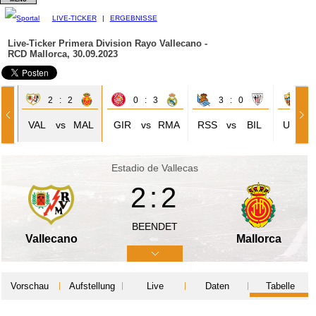
LIVE-TICKER
|
ERGEBNISSE
Live-Ticker Primera Division
Rayo Vallecano -
RCD Mallorca, 30.09.2023
2 : 2
0 : 3
3 : 0
3 
IL
VAL
vs
MAL
GIR
vs
RMA
RSS
vs
BIL
UDA
Estadio de Vallecas
2:2
BEENDET
Vallecano
Mallorca
Vorschau
Aufstellung
Live
Daten
Tabelle