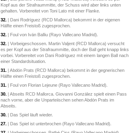
Kopf aus der Strafraummitte, der Schuss wird aber links unten
gehalten. Vorbereitet von Toni Lato mit einer Flanke.
32.
| Dani Rodríguez (RCD Mallorca) bekommt in der eigenen
Hälfte einen Freistoß zugesprochen.
32.
| Foul von Iván Balliu (Rayo Vallecano Madrid).
32.
| Vorbeigeschossen. Martin Valjent (RCD Mallorca) versucht
es per Kopf aus der Strafraummitte, doch der Ball geht knapp links
vorbei. Vorbereitet von Dani Rodríguez mit einem langen Ball nach
einer Standardsituation.
31.
| Abdón Prats (RCD Mallorca) bekommt in der gegnerischen
Hälfte einen Freistoß zugesprochen.
31.
| Foul von Florian Lejeune (Rayo Vallecano Madrid).
30.
| Abseits RCD Mallorca. Giovanni González spielt einen Pass
nach vorne, aber die Unparteiischen sehen Abdón Prats im
Abseits.
30.
| Das Spiel läuft wieder.
27.
| Das Spiel ist unterbrochen (Rayo Vallecano Madrid).
27.
| Vorbeigeschossen. Pathé Ciss (Rayo Vallecano Madrid)