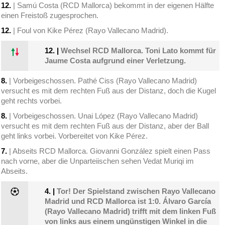
12.
| Samú Costa (RCD Mallorca) bekommt in der eigenen Hälfte
einen Freistoß zugesprochen.
12.
| Foul von Kike Pérez (Rayo Vallecano Madrid).
12.
|
Wechsel RCD Mallorca. Toni Lato kommt für
Jaume Costa aufgrund einer Verletzung.
8.
| Vorbeigeschossen. Pathé Ciss (Rayo Vallecano Madrid)
versucht es mit dem rechten Fuß aus der Distanz, doch die Kugel
geht rechts vorbei.
8.
| Vorbeigeschossen. Unai López (Rayo Vallecano Madrid)
versucht es mit dem rechten Fuß aus der Distanz, aber der Ball
geht links vorbei. Vorbereitet von Kike Pérez.
7.
| Abseits RCD Mallorca. Giovanni González spielt einen Pass
nach vorne, aber die Unparteiischen sehen Vedat Muriqi im
Abseits.
4.
|
Tor! Der Spielstand zwischen Rayo Vallecano
Madrid und RCD Mallorca ist 1:0. Álvaro García
(Rayo Vallecano Madrid) trifft mit dem linken Fuß
von links aus einem ungünstigen Winkel in die