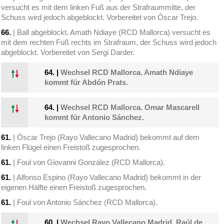
versucht es mit dem linken Fuß aus der Strafraummitte, der
Schuss wird jedoch abgeblockt. Vorbereitet von Óscar Trejo.
66.
| Ball abgeblockt. Amath Ndiaye (RCD Mallorca) versucht es
mit dem rechten Fuß rechts im Strafraum, der Schuss wird jedoch
abgeblockt. Vorbereitet von Sergi Darder.
64.
|
Wechsel RCD Mallorca. Amath Ndiaye
kommt für Abdón Prats.
64.
|
Wechsel RCD Mallorca. Omar Mascarell
kommt für Antonio Sánchez.
61.
| Óscar Trejo (Rayo Vallecano Madrid) bekommt auf dem
linken Flügel einen Freistoß zugesprochen.
61.
| Foul von Giovanni González (RCD Mallorca).
61.
| Alfonso Espino (Rayo Vallecano Madrid) bekommt in der
eigenen Hälfte einen Freistoß zugesprochen.
61.
| Foul von Antonio Sánchez (RCD Mallorca).
60.
|
Wechsel Rayo Vallecano Madrid. Raúl de