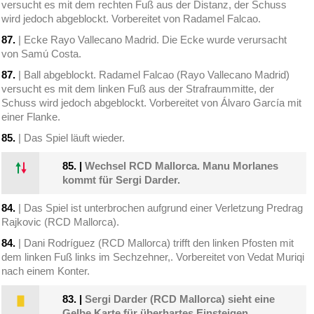
versucht es mit dem rechten Fuß aus der Distanz, der Schuss
wird jedoch abgeblockt. Vorbereitet von Radamel Falcao.
87.
| Ecke Rayo Vallecano Madrid. Die Ecke wurde verursacht
von Samú Costa.
87.
| Ball abgeblockt. Radamel Falcao (Rayo Vallecano Madrid)
versucht es mit dem linken Fuß aus der Strafraummitte, der
Schuss wird jedoch abgeblockt. Vorbereitet von Álvaro García mit
einer Flanke.
85.
| Das Spiel läuft wieder.
85.
|
Wechsel RCD Mallorca. Manu Morlanes
kommt für Sergi Darder.
84.
| Das Spiel ist unterbrochen aufgrund einer Verletzung Predrag
Rajkovic (RCD Mallorca).
84.
| Dani Rodríguez (RCD Mallorca) trifft den linken Pfosten mit
dem linken Fuß links im Sechzehner,. Vorbereitet von Vedat Muriqi
nach einem Konter.
83.
|
Sergi Darder (RCD Mallorca) sieht eine
Gelbe Karte für überhartes Einsteigen.