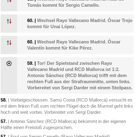
Tomás kommt für Sergio Camello.
60.
|
Wechsel Rayo Vallecano Madrid. Óscar Trejo
kommt für Unai López.
60.
|
Wechsel Rayo Vallecano Madrid. Óscar
Valentín kommt für Kike Pérez.
59.
|
Tor! Der Spielstand zwischen Rayo
Vallecano Madrid und RCD Mallorca ist 1:2.
Antonio Sánchez (RCD Mallorca) trifft mit dem
rechten Fuß aus der Strafraummitte, unten links.
Vorbereitet von Sergi Darder mit einem Steilpass.
58.
| Vorbeigeschossen. Samú Costa (RCD Mallorca) versucht es
mit dem linken Fuß vom rechten Flügel doch die Murmel geht links
hoch und weit vorbei. Vorbereitet von Sergi Darder.
57.
| Antonio Sánchez (RCD Mallorca) bekommt in der eigenen
Hälfte einen Freistoß zugesprochen.
57.
| Foul von Sergio Camello (Rayo Vallecano Madrid).