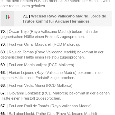
es mit dem rechten Fuß aus mehr als 30 Metern der Schuss wird
aber rechts unten gehalten.
71.
|
Wechsel Rayo Vallecano Madrid. Jorge de
Frutos kommt für Aridane Hernández.
70.
| Óscar Trejo (Rayo Vallecano Madrid) bekommt in der
gegnerischen Hälfte einen Freistoß zugesprochen.
70.
| Foul von Omar Mascarell (RCD Mallorca).
69.
| Raúl de Tomás (Rayo Vallecano Madrid) bekommt in der
gegnerischen Hälfte einen Freistoß zugesprochen.
69.
| Foul von Martin Valjent (RCD Mallorca).
68.
| Florian Lejeune (Rayo Vallecano Madrid) bekommt in der
eigenen Hälfte einen Freistoß zugesprochen.
68.
| Foul von Vedat Muriqi (RCD Mallorca).
67.
| Giovanni González (RCD Mallorca) bekommt in der eigenen
Hälfte einen Freistoß zugesprochen.
67.
| Foul von Raúl de Tomás (Rayo Vallecano Madrid).
66.
| Ball abgeblockt. Pathé Ciss (Rayo Vallecano Madrid)