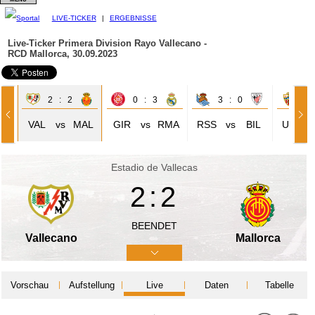
LIVE-TICKER
|
ERGEBNISSE
Live-Ticker Primera Division
Rayo Vallecano -
RCD Mallorca, 30.09.2023
2 : 2
0 : 3
3 : 0
3 
IL
VAL
vs
MAL
GIR
vs
RMA
RSS
vs
BIL
UDA
Estadio de Vallecas
2:2
BEENDET
Vallecano
Mallorca
Vorschau
Aufstellung
Live
Daten
Tabelle