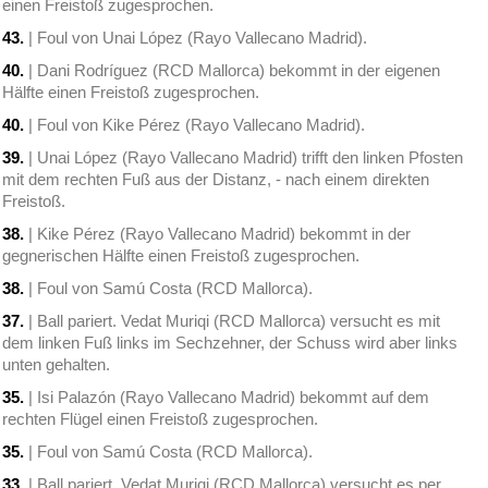
einen Freistoß zugesprochen.
43.
| Foul von Unai López (Rayo Vallecano Madrid).
40.
| Dani Rodríguez (RCD Mallorca) bekommt in der eigenen
Hälfte einen Freistoß zugesprochen.
40.
| Foul von Kike Pérez (Rayo Vallecano Madrid).
39.
| Unai López (Rayo Vallecano Madrid) trifft den linken Pfosten
mit dem rechten Fuß aus der Distanz, - nach einem direkten
Freistoß.
38.
| Kike Pérez (Rayo Vallecano Madrid) bekommt in der
gegnerischen Hälfte einen Freistoß zugesprochen.
38.
| Foul von Samú Costa (RCD Mallorca).
37.
| Ball pariert. Vedat Muriqi (RCD Mallorca) versucht es mit
dem linken Fuß links im Sechzehner, der Schuss wird aber links
unten gehalten.
35.
| Isi Palazón (Rayo Vallecano Madrid) bekommt auf dem
rechten Flügel einen Freistoß zugesprochen.
35.
| Foul von Samú Costa (RCD Mallorca).
33.
| Ball pariert. Vedat Muriqi (RCD Mallorca) versucht es per