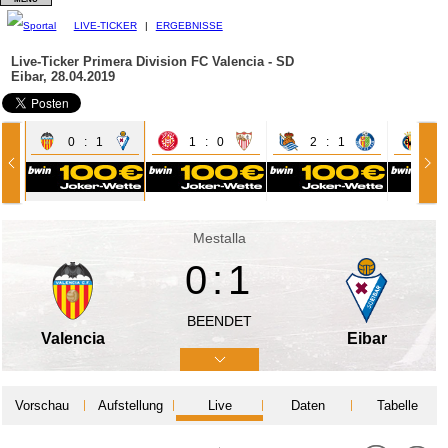
LIVE-TICKER
|
ERGEBNISSE
Live-Ticker Primera Division
FC Valencia - SD
Eibar, 28.04.2019
0 : 1
1 : 0
2 : 1
1 
Mestalla
0:1
BEENDET
Valencia
Eibar
Vorschau
Aufstellung
Live
Daten
Tabelle