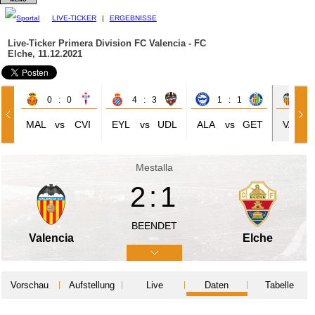
LIVE-TICKER
|
ERGEBNISSE
Live-Ticker Primera Division
FC Valencia - FC
Elche, 11.12.2021
0 : 0
4 : 3
1 : 1
2 
MAL
vs
CVI
EYL
vs
UDL
ALA
vs
GET
VAL
Mestalla
2:1
BEENDET
Valencia
Elche
Vorschau
Aufstellung
Live
Daten
Tabelle