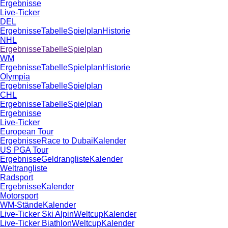
Ergebnisse
Live-Ticker
DEL
Ergebnisse
Tabelle
Spielplan
Historie
NHL
Ergebnisse
Tabelle
Spielplan
WM
Ergebnisse
Tabelle
Spielplan
Historie
Olympia
Ergebnisse
Tabelle
Spielplan
CHL
Ergebnisse
Tabelle
Spielplan
Ergebnisse
Live-Ticker
European Tour
Ergebnisse
Race to Dubai
Kalender
US PGA Tour
Ergebnisse
Geldrangliste
Kalender
Weltrangliste
Radsport
Ergebnisse
Kalender
Motorsport
WM-Stände
Kalender
Live-Ticker Ski Alpin
Weltcup
Kalender
Live-Ticker Biathlon
Weltcup
Kalender