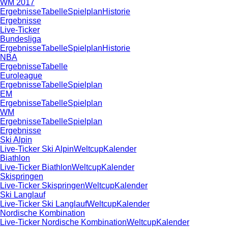
WM 2017
Ergebnisse
Tabelle
Spielplan
Historie
Ergebnisse
Live-Ticker
Bundesliga
Ergebnisse
Tabelle
Spielplan
Historie
NBA
Ergebnisse
Tabelle
Euroleague
Ergebnisse
Tabelle
Spielplan
EM
Ergebnisse
Tabelle
Spielplan
WM
Ergebnisse
Tabelle
Spielplan
Ergebnisse
Ski Alpin
Live-Ticker Ski Alpin
Weltcup
Kalender
Biathlon
Live-Ticker Biathlon
Weltcup
Kalender
Skispringen
Live-Ticker Skispringen
Weltcup
Kalender
Ski Langlauf
Live-Ticker Ski Langlauf
Weltcup
Kalender
Nordische Kombination
Live-Ticker Nordische Kombination
Weltcup
Kalender