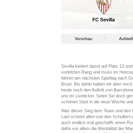
FC Sevilla
Vorschau
Aufstel
Sevilla klettert damit auf Platz 13 un
vorletzten Rang und muss im Heimsp
fahren am nächsten Spieltag nach Ge
Brust. Bis dahin haben wir aber noc
heute noch den Auftritt von Barcelona 
uns im Liveticker. Seien Sie doch g
schönen Start in die neue Woche und 
Was dieser Sieg dem Team und den Fa
Last scheint allen von den Schultern
auch endlich mal geschafft, einen R
dafür vor allem die Mentalität der 