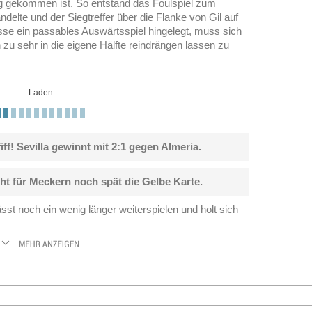
lg gekommen ist. So entstand das Foulspiel zum
elte und der Siegtreffer über die Flanke von Gil auf
nisse ein passables Auswärtsspiel hingelegt, muss sich
zu sehr in die eigene Hälfte reindrängen lassen zu
Laden
ff! Sevilla gewinnt mit 2:1 gegen Almeria.
ht für Meckern noch spät die Gelbe Karte.
sst noch ein wenig länger weiterspielen und holt sich