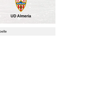
UD Almeria
belle