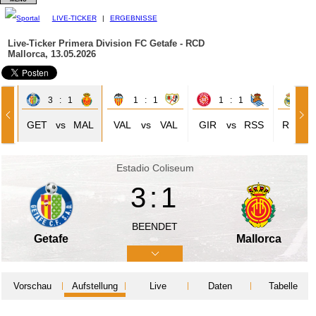
LIVE-TICKER
|
ERGEBNISSE
Live-Ticker Primera Division
FC Getafe - RCD
Mallorca, 13.05.2026
3 : 1
1 : 1
1 : 1
2 
AR
GET
vs
MAL
VAL
vs
VAL
GIR
vs
RSS
RMA
Estadio Coliseum
3:1
BEENDET
Getafe
Mallorca
Vorschau
Aufstellung
Live
Daten
Tabelle