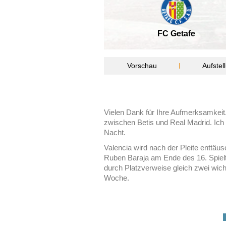
FC Getafe
Vorschau
Aufstel
Vielen Dank für Ihre Aufmerksamkeit.
zwischen Betis und Real Madrid. Ic
Nacht.
Valencia wird nach der Pleite enttäu
Ruben Baraja am Ende des 16. Spielta
durch Platzverweise gleich zwei wic
Woche.