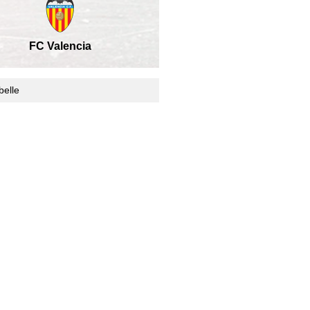
FC Valencia
belle