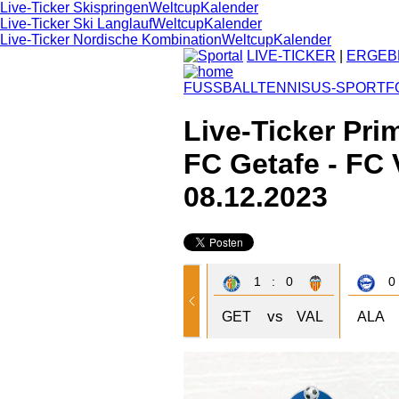
Live-Ticker Skispringen
Weltcup
Kalender
Live-Ticker Ski Langlauf
Weltcup
Kalender
Live-Ticker Nordische Kombination
Weltcup
Kalender
LIVE-TICKER
|
ERGEB
FUSSBALL
TENNIS
US-SPORT
F
Live-Ticker Pri
FC Getafe - FC 
08.12.2023
1 : 0
0
vs
GET
VAL
ALA