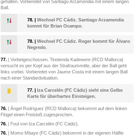
gehalten. Vorbereitet von Santiago Arzamendia mit einem langen
Ball.
78.
|
Wechsel FC Cádiz. Santiago Arzamendia
kommt für Brian Ocampo.
78.
|
Wechsel FC Cádiz. Roger kommt für Álvaro
Negredo.
77.
| Vorbeigeschossen. Tinotenda Kadewere (RCD Mallorca)
versucht es per Kopf aus der Strafraummitte, aber der Ball geht
links vorbei. Vorbereitet von Jaume Costa mit einem langen Ball
nach einer Standardsituation.
77.
|
Iza Carcelén (FC Cádiz) sieht eine Gelbe
Karte für überhartes Einsteigen.
76.
| Ángel Rodríguez (RCD Mallorca) bekommt auf dem linken
Flügel einen Freistoß zugesprochen.
76.
| Foul von Iza Carcelén (FC Cádiz).
76.
| Momo Mbaye (FC Cádiz) bekommt in der eigenen Hälfte