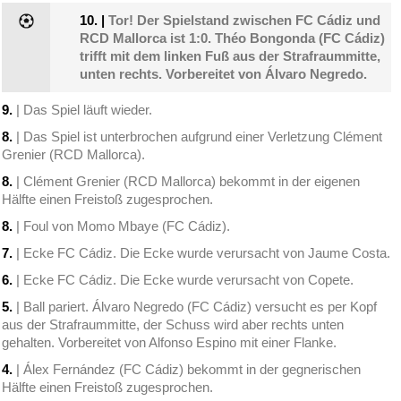
10.
|
Tor! Der Spielstand zwischen FC Cádiz und
RCD Mallorca ist 1:0. Théo Bongonda (FC Cádiz)
trifft mit dem linken Fuß aus der Strafraummitte,
unten rechts. Vorbereitet von Álvaro Negredo.
9.
| Das Spiel läuft wieder.
8.
| Das Spiel ist unterbrochen aufgrund einer Verletzung Clément
Grenier (RCD Mallorca).
8.
| Clément Grenier (RCD Mallorca) bekommt in der eigenen
Hälfte einen Freistoß zugesprochen.
8.
| Foul von Momo Mbaye (FC Cádiz).
7.
| Ecke FC Cádiz. Die Ecke wurde verursacht von Jaume Costa.
6.
| Ecke FC Cádiz. Die Ecke wurde verursacht von Copete.
5.
| Ball pariert. Álvaro Negredo (FC Cádiz) versucht es per Kopf
aus der Strafraummitte, der Schuss wird aber rechts unten
gehalten. Vorbereitet von Alfonso Espino mit einer Flanke.
4.
| Álex Fernández (FC Cádiz) bekommt in der gegnerischen
Hälfte einen Freistoß zugesprochen.