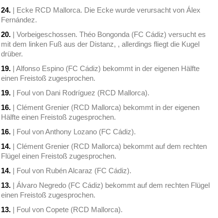
24.
| Ecke RCD Mallorca. Die Ecke wurde verursacht von Álex
Fernández.
20.
| Vorbeigeschossen. Théo Bongonda (FC Cádiz) versucht es
mit dem linken Fuß aus der Distanz, , allerdings fliegt die Kugel
drüber.
19.
| Alfonso Espino (FC Cádiz) bekommt in der eigenen Hälfte
einen Freistoß zugesprochen.
19.
| Foul von Dani Rodríguez (RCD Mallorca).
16.
| Clément Grenier (RCD Mallorca) bekommt in der eigenen
Hälfte einen Freistoß zugesprochen.
16.
| Foul von Anthony Lozano (FC Cádiz).
14.
| Clément Grenier (RCD Mallorca) bekommt auf dem rechten
Flügel einen Freistoß zugesprochen.
14.
| Foul von Rubén Alcaraz (FC Cádiz).
13.
| Álvaro Negredo (FC Cádiz) bekommt auf dem rechten Flügel
einen Freistoß zugesprochen.
13.
| Foul von Copete (RCD Mallorca).