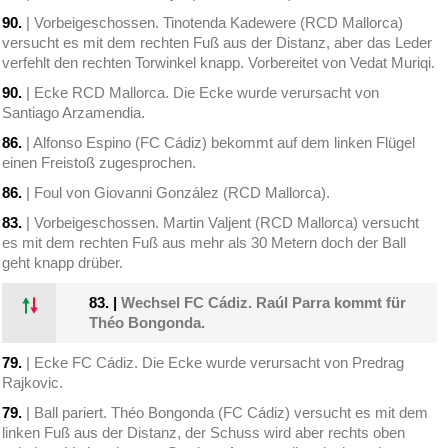
90.
| Vorbeigeschossen. Tinotenda Kadewere (RCD Mallorca)
versucht es mit dem rechten Fuß aus der Distanz, aber das Leder
verfehlt den rechten Torwinkel knapp. Vorbereitet von Vedat Muriqi.
90.
| Ecke RCD Mallorca. Die Ecke wurde verursacht von
Santiago Arzamendia.
86.
| Alfonso Espino (FC Cádiz) bekommt auf dem linken Flügel
einen Freistoß zugesprochen.
86.
| Foul von Giovanni González (RCD Mallorca).
83.
| Vorbeigeschossen. Martin Valjent (RCD Mallorca) versucht
es mit dem rechten Fuß aus mehr als 30 Metern doch der Ball
geht knapp drüber.
83.
|
Wechsel FC Cádiz. Raúl Parra kommt für
Théo Bongonda.
79.
| Ecke FC Cádiz. Die Ecke wurde verursacht von Predrag
Rajkovic.
79.
| Ball pariert. Théo Bongonda (FC Cádiz) versucht es mit dem
linken Fuß aus der Distanz, der Schuss wird aber rechts oben