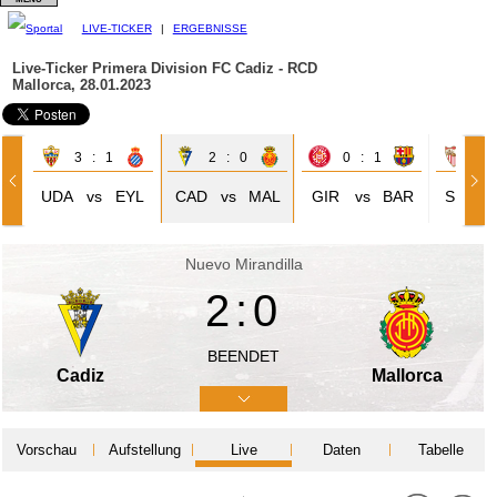
LIVE-TICKER
|
ERGEBNISSE
Live-Ticker Primera Division
FC Cadiz - RCD
Mallorca, 28.01.2023
3 : 1
2 : 0
0 : 1
3 
UDA
vs
EYL
CAD
vs
MAL
GIR
vs
BAR
SEV
Nuevo Mirandilla
2:0
BEENDET
Cadiz
Mallorca
Vorschau
Aufstellung
Live
Daten
Tabelle