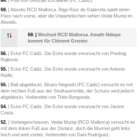
64.
| Foul von Gonzalo Escalante (FC Cádiz).
59.
| Abseits RCD Mallorca. Íñigo Ruíz de Galarreta spielt einen
Pass nach vorne, aber die Unparteiischen sehen Vedat Muriqi im
Abseits.
59.
|
Wechsel RCD Mallorca. Amath Ndiaye
kommt für Clément Grenier.
56.
| Ecke FC Cádiz. Die Ecke wurde verursacht von Predrag
Rajkovic.
55.
| Ecke FC Cádiz. Die Ecke wurde verursacht von Antonio
Raíllo.
55.
| Ball abgeblockt. Álvaro Negredo (FC Cádiz) versucht es mit
dem rechten Fuß aus der Strafraummitte, der Schuss wird jedoch
abgeblockt. Vorbereitet von Théo Bongonda.
54.
| Ecke FC Cádiz. Die Ecke wurde verursacht von Jaume
Costa.
52.
| Vorbeigeschossen. Vedat Muriqi (RCD Mallorca) versucht es
mit dem linken Fuß aus der Distanz, doch die Murmel geht links
hoch und weit vorbei. Vorbereitet von Dani Rodríguez.