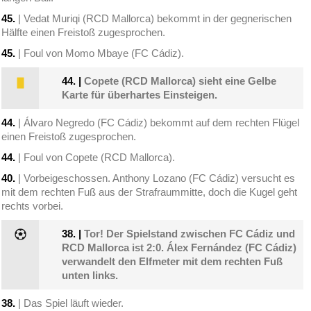
45.
| Vedat Muriqi (RCD Mallorca) bekommt in der gegnerischen
Hälfte einen Freistoß zugesprochen.
45.
| Foul von Momo Mbaye (FC Cádiz).
44.
|
Copete (RCD Mallorca) sieht eine Gelbe
Karte für überhartes Einsteigen.
44.
| Álvaro Negredo (FC Cádiz) bekommt auf dem rechten Flügel
einen Freistoß zugesprochen.
44.
| Foul von Copete (RCD Mallorca).
40.
| Vorbeigeschossen. Anthony Lozano (FC Cádiz) versucht es
mit dem rechten Fuß aus der Strafraummitte, doch die Kugel geht
rechts vorbei.
38.
|
Tor! Der Spielstand zwischen FC Cádiz und
RCD Mallorca ist 2:0. Álex Fernández (FC Cádiz)
verwandelt den Elfmeter mit dem rechten Fuß
unten links.
38.
| Das Spiel läuft wieder.