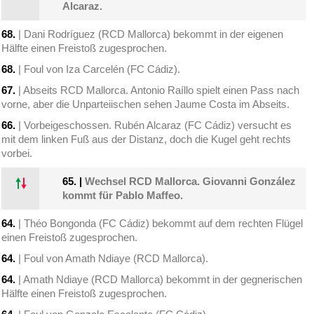
Alcaraz.
68.
| Dani Rodríguez (RCD Mallorca) bekommt in der eigenen
Hälfte einen Freistoß zugesprochen.
68.
| Foul von Iza Carcelén (FC Cádiz).
67.
| Abseits RCD Mallorca. Antonio Raíllo spielt einen Pass nach
vorne, aber die Unparteiischen sehen Jaume Costa im Abseits.
66.
| Vorbeigeschossen. Rubén Alcaraz (FC Cádiz) versucht es
mit dem linken Fuß aus der Distanz, doch die Kugel geht rechts
vorbei.
65.
|
Wechsel RCD Mallorca. Giovanni González
kommt für Pablo Maffeo.
64.
| Théo Bongonda (FC Cádiz) bekommt auf dem rechten Flügel
einen Freistoß zugesprochen.
64.
| Foul von Amath Ndiaye (RCD Mallorca).
64.
| Amath Ndiaye (RCD Mallorca) bekommt in der gegnerischen
Hälfte einen Freistoß zugesprochen.