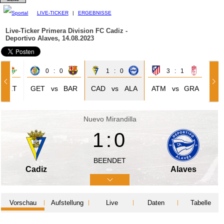
LIVE-TICKER
|
ERGEBNISSE
Live-Ticker Primera Division
FC Cadiz -
Deportivo Alaves, 14.08.2023
2
0 : 0
1 : 0
3 : 1
BET
GET
vs
BAR
CAD
vs
ALA
ATM
vs
GRA
Nuevo Mirandilla
1:0
BEENDET
Cadiz
Alaves
Vorschau
Aufstellung
Live
Daten
Tabelle