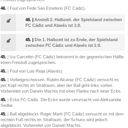
46.
| Foul von Fede San Emeterio (FC Cádiz).
46.
|
Anstoß 2. Halbzeit. der Spielstand zwischen
FC Cádiz und Alavés ist 1:0.
45.
|
Die 1. Halbzeit ist zu Ende, der Spielstand
zwischen FC Cádiz und Alavés ist 1:0.
45.
| Iza Carcelén (FC Cádiz) bekommt in der gegnerischen Hälfte
einen Freistoß zugesprochen.
45.
| Foul von Luis Rioja (Alavés).
45.
| Vorbeigeschossen. Rubén Alcaraz (FC Cádiz) versucht es
per Kopf rechts im Strafraum, aber der Ball geht links vorbei.
Vorbereitet von Darwin Machís mit einer Flanke nach einer Ecke.
45.
| Ecke FC Cádiz. Die Ecke wurde verursacht von Aleksandar
Sedlar.
45.
| Ball abgeblockt. Roger Martí (FC Cádiz) versucht es mit dem
rechten Fuß rechts im Strafraum, der Schuss wird jedoch
abgeblockt. Vorbereitet von Darwin Machís.