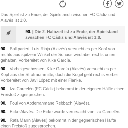
Das Spiel ist zu Ende, der Spielstand zwischen FC Cádiz und
Alavés ist 1:0.
90.
|
Die 2. Halbzeit ist zu Ende, der Spielstand
zwischen FC Cádiz und Alavés ist 1:0.
90.
| Ball pariert. Luis Rioja (Alavés) versucht es per Kopf von
rechts aus spitzem Winkel der Schuss wird aber rechts unten
gehalten. Vorbereitet von Kike García.
90.
| Vorbeigeschossen. Kike García (Alavés) versucht es per
Kopf aus der Strafraummitte, doch die Kugel geht rechts vorbei.
Vorbereitet von Javi López mit einer Flanke.
90.
| Iza Carcelén (FC Cádiz) bekommt in der eigenen Hälfte einen
Freistoß zugesprochen.
90.
| Foul von Abderrahmane Rebbach (Alavés).
90.
| Ecke Alavés. Die Ecke wurde verursacht von Iza Carcelén.
90.
| Rafa Marín (Alavés) bekommt in der gegnerischen Hälfte
einen Freistoß zugesprochen.