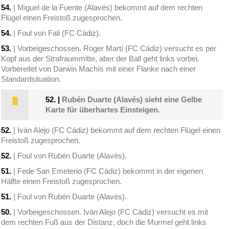
54.
| Miguel de la Fuente (Alavés) bekommt auf dem rechten
Flügel einen Freistoß zugesprochen.
54.
| Foul von Fali (FC Cádiz).
53.
| Vorbeigeschossen. Roger Martí (FC Cádiz) versucht es per
Kopf aus der Strafraummitte, aber der Ball geht links vorbei.
Vorbereitet von Darwin Machís mit einer Flanke nach einer
Standardsituation.
52.
|
Rubén Duarte (Alavés) sieht eine Gelbe
Karte für überhartes Einsteigen.
52.
| Iván Alejo (FC Cádiz) bekommt auf dem rechten Flügel einen
Freistoß zugesprochen.
52.
| Foul von Rubén Duarte (Alavés).
51.
| Fede San Emeterio (FC Cádiz) bekommt in der eigenen
Hälfte einen Freistoß zugesprochen.
51.
| Foul von Rubén Duarte (Alavés).
50.
| Vorbeigeschossen. Iván Alejo (FC Cádiz) versucht es mit
dem rechten Fuß aus der Distanz, doch die Murmel geht links