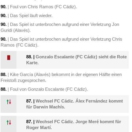
90.
| Foul von Chris Ramos (FC Cádiz).
90.
| Das Spiel läuft wieder.
90.
| Das Spiel ist unterbrochen aufgrund einer Verletzung Jon
Guridi (Alavés).
90.
| Das Spiel ist unterbrochen aufgrund einer Verletzung Chris
Ramos (FC Cádiz).
88.
|
Gonzalo Escalante (FC Cádiz) sieht die Rote
Karte.
88.
| Kike García (Alavés) bekommt in der eigenen Hälfte einen
Freistoß zugesprochen.
88.
| Foul von Gonzalo Escalante (FC Cádiz).
87.
|
Wechsel FC Cádiz. Álex Fernández kommt
für Darwin Machís.
87.
|
Wechsel FC Cádiz. Jorge Meré kommt für
Roger Martí.