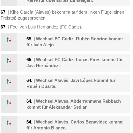
Karte für überhartes Einsteigen.
67.
| Kike García (Alavés) bekommt auf dem linken Flügel einen
Freistoß zugesprochen.
67.
| Foul von Luis Hernández (FC Cádiz).
65.
|
Wechsel FC Cádiz. Rubén Sobrino kommt
für Iván Alejo.
65.
|
Wechsel FC Cádiz. Lucas Pires kommt für
Javi Hernández.
64.
|
Wechsel Alavés. Javi López kommt für
Rubén Duarte.
64.
|
Wechsel Alavés. Abderrahmane Rebbach
kommt für Aleksandar Sedlar.
64.
|
Wechsel Alavés. Carlos Benavídez kommt
für Antonio Blanco.