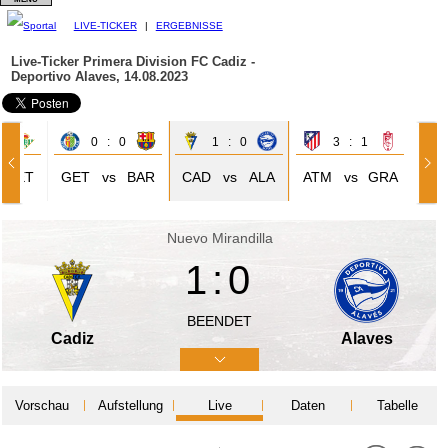
LIVE-TICKER
|
ERGEBNISSE
Live-Ticker Primera Division
FC Cadiz -
Deportivo Alaves, 14.08.2023
2
0 : 0
1 : 0
3 : 1
BET
GET
vs
BAR
CAD
vs
ALA
ATM
vs
GRA
Nuevo Mirandilla
1:0
BEENDET
Cadiz
Alaves
Vorschau
Aufstellung
Live
Daten
Tabelle