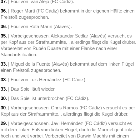
37.
| Foul von Iván Alejo (FC Cádiz).
36.
| Roger Martí (FC Cádiz) bekommt in der eigenen Hälfte einen
Freistoß zugesprochen.
36.
| Foul von Rafa Marín (Alavés).
35.
| Vorbeigeschossen. Aleksandar Sedlar (Alavés) versucht es
per Kopf aus der Strafraummitte, , allerdings fliegt die Kugel drüber.
Vorbereitet von Rubén Duarte mit einer Flanke nach einer
Standardsituation.
33.
| Miguel de la Fuente (Alavés) bekommt auf dem linken Flügel
einen Freistoß zugesprochen.
33.
| Foul von Luis Hernández (FC Cádiz).
33.
| Das Spiel läuft wieder.
30.
| Das Spiel ist unterbrochen (FC Cádiz).
30.
| Vorbeigeschossen. Chris Ramos (FC Cádiz) versucht es per
Kopf aus der Strafraummitte, , allerdings fliegt die Kugel drüber.
29.
| Vorbeigeschossen. Javi Hernández (FC Cádiz) versucht es
mit dem linken Fuß vom linken Flügel, doch die Murmel geht links
hoch und weit vorbei. Vorbereitet von Darwin Machís mit einem