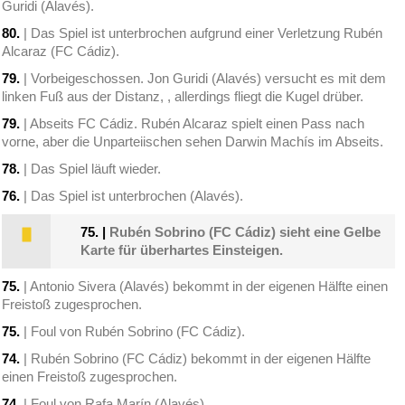
Guridi (Alavés).
80.
| Das Spiel ist unterbrochen aufgrund einer Verletzung Rubén
Alcaraz (FC Cádiz).
79.
| Vorbeigeschossen. Jon Guridi (Alavés) versucht es mit dem
linken Fuß aus der Distanz, , allerdings fliegt die Kugel drüber.
79.
| Abseits FC Cádiz. Rubén Alcaraz spielt einen Pass nach
vorne, aber die Unparteiischen sehen Darwin Machís im Abseits.
78.
| Das Spiel läuft wieder.
76.
| Das Spiel ist unterbrochen (Alavés).
75.
|
Rubén Sobrino (FC Cádiz) sieht eine Gelbe
Karte für überhartes Einsteigen.
75.
| Antonio Sivera (Alavés) bekommt in der eigenen Hälfte einen
Freistoß zugesprochen.
75.
| Foul von Rubén Sobrino (FC Cádiz).
74.
| Rubén Sobrino (FC Cádiz) bekommt in der eigenen Hälfte
einen Freistoß zugesprochen.
74.
| Foul von Rafa Marín (Alavés).