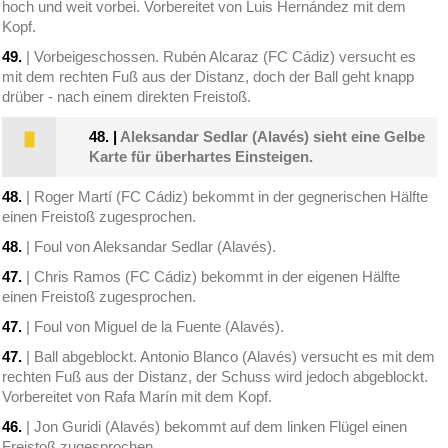
hoch und weit vorbei. Vorbereitet von Luis Hernández mit dem
Kopf.
49.
| Vorbeigeschossen. Rubén Alcaraz (FC Cádiz) versucht es
mit dem rechten Fuß aus der Distanz, doch der Ball geht knapp
drüber - nach einem direkten Freistoß.
48.
|
Aleksandar Sedlar (Alavés) sieht eine Gelbe
Karte für überhartes Einsteigen.
48.
| Roger Martí (FC Cádiz) bekommt in der gegnerischen Hälfte
einen Freistoß zugesprochen.
48.
| Foul von Aleksandar Sedlar (Alavés).
47.
| Chris Ramos (FC Cádiz) bekommt in der eigenen Hälfte
einen Freistoß zugesprochen.
47.
| Foul von Miguel de la Fuente (Alavés).
47.
| Ball abgeblockt. Antonio Blanco (Alavés) versucht es mit dem
rechten Fuß aus der Distanz, der Schuss wird jedoch abgeblockt.
Vorbereitet von Rafa Marín mit dem Kopf.
46.
| Jon Guridi (Alavés) bekommt auf dem linken Flügel einen
Freistoß zugesprochen.