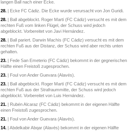
langen Ball nach einer Ecke.
28.
| Ecke FC Cádiz. Die Ecke wurde verursacht von Jon Guridi.
28.
| Ball abgeblockt. Roger Martí (FC Cádiz) versucht es mit dem
rechten Fuß vom linken Flügel, der Schuss wird jedoch
abgeblockt. Vorbereitet von Javi Hernández.
28.
| Ball pariert. Darwin Machís (FC Cádiz) versucht es mit dem
rechten Fuß aus der Distanz, der Schuss wird aber rechts unten
gehalten.
23.
| Fede San Emeterio (FC Cádiz) bekommt in der gegnerischen
Hälfte einen Freistoß zugesprochen.
23.
| Foul von Ander Guevara (Alavés).
23.
| Ball abgeblockt. Roger Martí (FC Cádiz) versucht es mit dem
rechten Fuß aus der Strafraummitte, der Schuss wird jedoch
abgeblockt. Vorbereitet von Luis Hernández.
21.
| Rubén Alcaraz (FC Cádiz) bekommt in der eigenen Hälfte
einen Freistoß zugesprochen.
21.
| Foul von Ander Guevara (Alavés).
14.
| Abdelkabir Abqar (Alavés) bekommt in der eigenen Hälfte