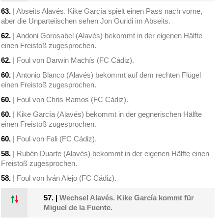
63.
| Abseits Alavés. Kike García spielt einen Pass nach vorne,
aber die Unparteiischen sehen Jon Guridi im Abseits.
62.
| Andoni Gorosabel (Alavés) bekommt in der eigenen Hälfte
einen Freistoß zugesprochen.
62.
| Foul von Darwin Machís (FC Cádiz).
60.
| Antonio Blanco (Alavés) bekommt auf dem rechten Flügel
einen Freistoß zugesprochen.
60.
| Foul von Chris Ramos (FC Cádiz).
60.
| Kike García (Alavés) bekommt in der gegnerischen Hälfte
einen Freistoß zugesprochen.
60.
| Foul von Fali (FC Cádiz).
58.
| Rubén Duarte (Alavés) bekommt in der eigenen Hälfte einen
Freistoß zugesprochen.
58.
| Foul von Iván Alejo (FC Cádiz).
57.
|
Wechsel Alavés. Kike García kommt für
Miguel de la Fuente.