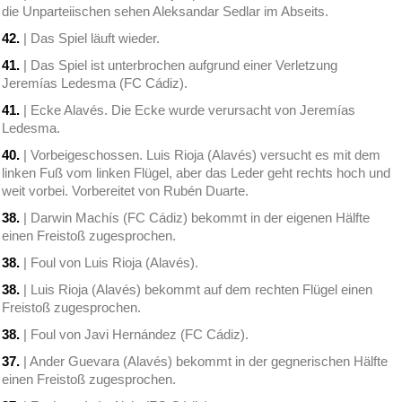
die Unparteiischen sehen Aleksandar Sedlar im Abseits.
42.
| Das Spiel läuft wieder.
41.
| Das Spiel ist unterbrochen aufgrund einer Verletzung
Jeremías Ledesma (FC Cádiz).
41.
| Ecke Alavés. Die Ecke wurde verursacht von Jeremías
Ledesma.
40.
| Vorbeigeschossen. Luis Rioja (Alavés) versucht es mit dem
linken Fuß vom linken Flügel, aber das Leder geht rechts hoch und
weit vorbei. Vorbereitet von Rubén Duarte.
38.
| Darwin Machís (FC Cádiz) bekommt in der eigenen Hälfte
einen Freistoß zugesprochen.
38.
| Foul von Luis Rioja (Alavés).
38.
| Luis Rioja (Alavés) bekommt auf dem rechten Flügel einen
Freistoß zugesprochen.
38.
| Foul von Javi Hernández (FC Cádiz).
37.
| Ander Guevara (Alavés) bekommt in der gegnerischen Hälfte
einen Freistoß zugesprochen.