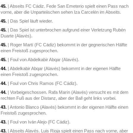
45.
| Abseits FC Cádiz. Fede San Emeterio spielt einen Pass nach
vorne, aber die Unparteiischen sehen Iza Carcelén im Abseits.
45.
| Das Spiel läuft wieder.
45.
| Das Spiel ist unterbrochen aufgrund einer Verletzung Rubén
Duarte (Alavés).
45.
| Roger Martí (FC Cádiz) bekommt in der gegnerischen Hälfte
einen Freistoß zugesprochen.
45.
| Foul von Abdelkabir Abqar (Alavés).
44.
| Abdelkabir Abqar (Alavés) bekommt in der eigenen Hälfte
einen Freistoß zugesprochen.
44.
| Foul von Chris Ramos (FC Cádiz).
44.
| Vorbeigeschossen. Rafa Marín (Alavés) versucht es mit dem
rechten Fuß aus der Distanz, aber der Ball geht links vorbei.
43.
| Antonio Blanco (Alavés) bekommt in der eigenen Hälfte einen
Freistoß zugesprochen.
43.
| Foul von Iván Alejo (FC Cádiz).
43.
| Abseits Alavés. Luis Rioja spielt einen Pass nach vorne, aber