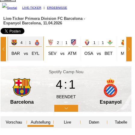
LIVE-TICKER
|
ERGEBNISSE
Live-Ticker Primera Division
FC Barcelona -
Espanyol Barcelona, 11.04.2026
4 : 1
2 : 1
1 : 1
3 
AL
BAR
vs
EYL
SEV
vs
ATM
OSA
vs
BET
MAL
Spotify Camp Nou
4:1
BEENDET
Barcelona
Espanyol
Vorschau
Aufstellung
Live
Daten
Tabelle