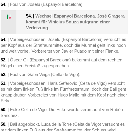
54.
| Foul von Joselu (Espanyol Barcelona).
54.
|
Wechsel Espanyol Barcelona. José Gragera
kommt für Vinicius Souza aufgrund einer
Verletzung.
54.
| Vorbeigeschossen. Joselu (Espanyol Barcelona) versucht es
per Kopf aus der Strafraummitte, doch die Murmel geht links hoch
und weit vorbei. Vorbereitet von Javier Puado mit einer Flanke.
52.
| Óscar Gil (Espanyol Barcelona) bekommt auf dem rechten
Flügel einen Freistoß zugesprochen.
52.
| Foul von Gabri Veiga (Celta de Vigo).
51.
| Vorbeigeschossen. Haris Seferovic (Celta de Vigo) versucht
es mit dem linken Fuß links im Fünfmeterraum, doch der Ball geht
knapp drüber. Vorbereitet von Hugo Mallo mit dem Kopf nach einer
Ecke.
50.
| Ecke Celta de Vigo. Die Ecke wurde verursacht von Rubén
Sánchez.
50.
| Ball abgeblockt. Luca de la Torre (Celta de Vigo) versucht es
mit dem linken Fuß aus der Strafraummitte, der Schuss wird