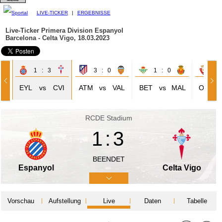
LIVE-TICKER
|
ERGEBNISSE
Live-Ticker Primera Division
Espanyol
Barcelona - Celta Vigo, 18.03.2023
1 : 3
3 : 0
1 : 0
0 
IR
EYL
vs
CVI
ATM
vs
VAL
BET
vs
MAL
OSA
RCDE Stadium
1:3
BEENDET
Espanyol
Celta Vigo
Vorschau
Aufstellung
Live
Daten
Tabelle