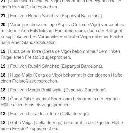
21.
| Javi Galán (Celta de Vigo) bekommt in der eigenen Hälfte
einen Freistoß zugesprochen.
21.
| Foul von Rubén Sánchez (Espanyol Barcelona).
20.
| Vorbeigeschossen. Iago Aspas (Celta de Vigo) versucht es
mit dem linken Fuß links im Fünfmeterraum, doch der Ball geht
knapp links vorbei. Vorbereitet von Gabri Veiga mit einer Flanke
nach einer Standardsituation.
19.
| Luca de la Torre (Celta de Vigo) bekommt auf dem linken
Flügel einen Freistoß zugesprochen.
19.
| Foul von Rubén Sánchez (Espanyol Barcelona).
18.
| Hugo Mallo (Celta de Vigo) bekommt in der eigenen Hälfte
einen Freistoß zugesprochen.
18.
| Foul von Martin Braithwaite (Espanyol Barcelona).
13.
| Óscar Gil (Espanyol Barcelona) bekommt in der eigenen
Hälfte einen Freistoß zugesprochen.
13.
| Foul von Luca de la Torre (Celta de Vigo).
12.
| Gabri Veiga (Celta de Vigo) bekommt in der eigenen Hälfte
einen Freistoß zugesprochen.