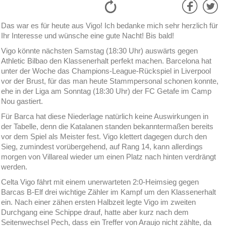
Das war es für heute aus Vigo! Ich bedanke mich sehr herzlich für
Ihr Interesse und wünsche eine gute Nacht! Bis bald!
Vigo könnte nächsten Samstag (18:30 Uhr) auswärts gegen
Athletic Bilbao den Klassenerhalt perfekt machen. Barcelona hat
unter der Woche das Champions-League-Rückspiel in Liverpool
vor der Brust, für das man heute Stammpersonal schonen konnte,
ehe in der Liga am Sonntag (18:30 Uhr) der FC Getafe im Camp
Nou gastiert.
Für Barca hat diese Niederlage natürlich keine Auswirkungen in
der Tabelle, denn die Katalanen standen bekanntermaßen bereits
vor dem Spiel als Meister fest. Vigo klettert dagegen durch den
Sieg, zumindest vorübergehend, auf Rang 14, kann allerdings
morgen von Villareal wieder um einen Platz nach hinten verdrängt
werden.
Celta Vigo fährt mit einem unerwarteten 2:0-Heimsieg gegen
Barcas B-Elf drei wichtige Zähler im Kampf um den Klassenerhalt
ein. Nach einer zähen ersten Halbzeit legte Vigo im zweiten
Durchgang eine Schippe drauf, hatte aber kurz nach dem
Seitenwechsel Pech, dass ein Treffer von Araujo nicht zählte, da