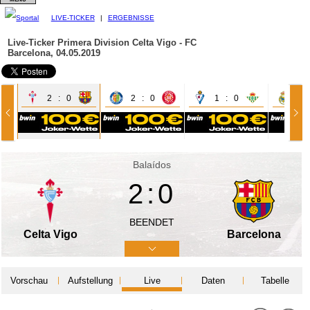
LIVE-TICKER
|
ERGEBNISSE
Live-Ticker Primera Division
Celta Vigo - FC
Barcelona, 04.05.2019
2 : 0
2 : 0
1 : 0
3 
Balaídos
2:0
BEENDET
Celta Vigo
Barcelona
Vorschau
Aufstellung
Live
Daten
Tabelle