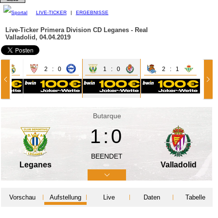
LIVE-TICKER
|
ERGEBNISSE
Live-Ticker Primera Division
CD Leganes - Real
Valladolid, 04.04.2019
1
2 : 0
1 : 0
2 : 1
Butarque
1:0
BEENDET
Leganes
Valladolid
Vorschau
Aufstellung
Live
Daten
Tabelle