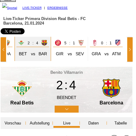
LIVE-TICKER
|
ERGEBNISSE
Live-Ticker Primera Division
Real Betis - FC
Barcelona, 21.01.2024
2
2 : 4
5 : 1
0 : 1
UDA
BET
vs
BAR
GIR
vs
SEV
GRA
vs
ATM
Benito Villamarín
2:4
BEENDET
Real Betis
Barcelona
Vorschau
Aufstellung
Live
Daten
Tabelle