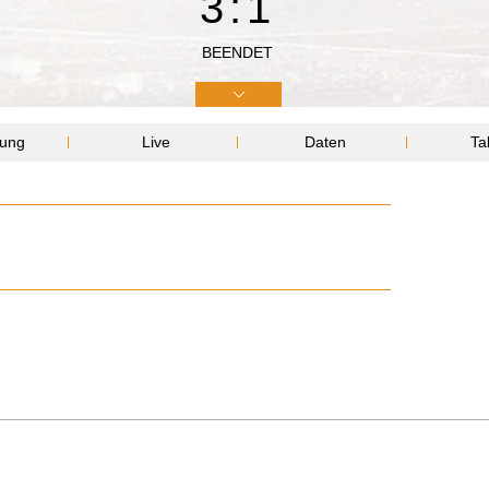
3:1
BEENDET
lung
Live
Daten
Ta