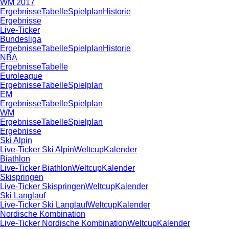
WM 2017
Ergebnisse
Tabelle
Spielplan
Historie
Ergebnisse
Live-Ticker
Bundesliga
Ergebnisse
Tabelle
Spielplan
Historie
NBA
Ergebnisse
Tabelle
Euroleague
Ergebnisse
Tabelle
Spielplan
EM
Ergebnisse
Tabelle
Spielplan
WM
Ergebnisse
Tabelle
Spielplan
Ergebnisse
Ski Alpin
Live-Ticker Ski Alpin
Weltcup
Kalender
Biathlon
Live-Ticker Biathlon
Weltcup
Kalender
Skispringen
Live-Ticker Skispringen
Weltcup
Kalender
Ski Langlauf
Live-Ticker Ski Langlauf
Weltcup
Kalender
Nordische Kombination
Live-Ticker Nordische Kombination
Weltcup
Kalender