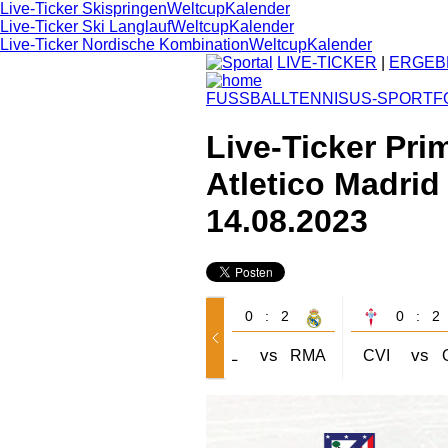
Live-Ticker Skispringen
Weltcup
Kalender
Live-Ticker Ski Langlauf
Weltcup
Kalender
Live-Ticker Nordische Kombination
Weltcup
Kalender
LIVE-TICKER
|
ERGEB
FUSSBALL
TENNIS
US-SPORT
F
Live-Ticker Pri
Atletico Madrid
14.08.2023
1 : 1
0 : 2
0 : 2
vs
vs
vs
GIR
UDL
MAL
BIL
RMA
CVI