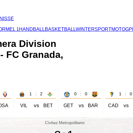
NISSE
ORMEL 1
HANDBALL
BASKETBALL
WINTERSPORT
MOTOGP
mera Division
 - FC Granada,
1 : 2
0 : 0
1 : 0
vs
vs
vs
OSA
VIL
BET
GET
BAR
CAD
Cívitas Metropolitano