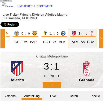
LIVE-TICKER
|
ERGEBNISSE
Live-Ticker Primera Division
Atletico Madrid -
FC Granada, 14.08.2023
2
0 : 0
1 : 0
3 : 1
BET
GET
vs
BAR
CAD
vs
ALA
ATM
vs
GRA
Cívitas Metropolitano
3:1
BEENDET
Atletico
Granada
Vorschau
Aufstellung
Live
Daten
Tabelle