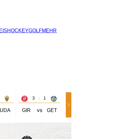
EISHOCKEY
GOLF
MEHR
3 : 1
vs
UDA
GIR
GET