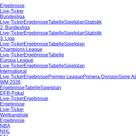
Ergebnisse
Live-Ticker
Bundesliga
Live-Ticker
Ergebnisse
Tabelle
Spielplan
Statistik
2. Bundesliga
Live-Ticker
Ergebnisse
Tabelle
Spielplan
Statistik
3. Liga
Live-Ticker
Ergebnisse
Tabelle
Spielplan
Champions League
Live-Ticker
Ergebnisse
Tabelle
Europa League
Live-Ticker
Ergebnisse
Tabelle
Spielplan
International
Live-Ticker
Ergebnisse
Premier League
Primera Division
Serie A
WM 2026
Ergebnisse
Tabelle
Spielplan
DFB-Pokal
Live-Ticker
Ergebnisse
Ergebnisse
Live-Ticker
Weltrangliste
Ergebnisse
NBA
NHL