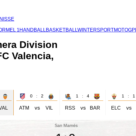
NISSE
ORMEL 1
HANDBALL
BASKETBALL
WINTERSPORT
MOTOGP
mera Division
FC Valencia,
0 : 2
1 : 4
1 : 1
vs
vs
vs
VAL
ATM
VIL
RSS
BAR
ELC
San Mamés