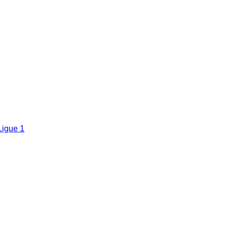
Ligue 1