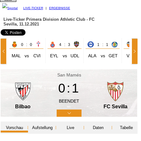
LIVE-TICKER
|
ERGEBNISSE
Live-Ticker Primera Division
Athletic Club - FC
Sevilla, 11.12.2021
0 : 0
4 : 3
1 : 1
2 
MAL
vs
CVI
EYL
vs
UDL
ALA
vs
GET
VAL
San Mamés
0:1
BEENDET
Bilbao
FC Sevilla
Vorschau
Aufstellung
Live
Daten
Tabelle