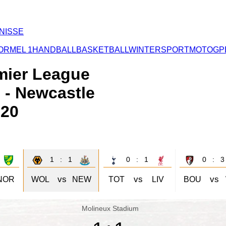
NISSE
ORMEL 1
HANDBALL
BASKETBALL
WINTERSPORT
MOTOGP
emier League
- Newcastle
020
1 : 1
0 : 1
0 : 3
vs
vs
vs
NOR
WOL
NEW
TOT
LIV
BOU
Molineux Stadium