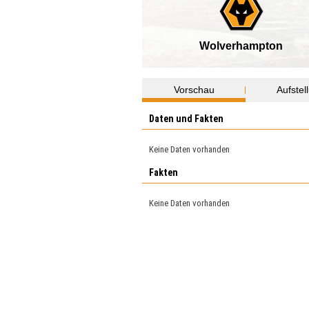
Wolverhampton
Vorschau
Aufstel
Daten und Fakten
Keine Daten vorhanden
Fakten
Keine Daten vorhanden
Live-Ticker
Ergebnisse
Impressum
PRIVACY POLICY