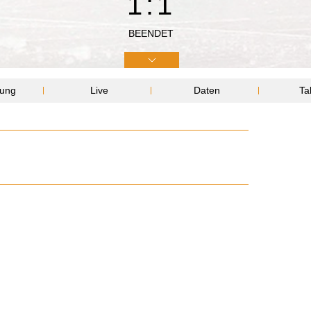
1:1
BEENDET
lung
Live
Daten
Ta