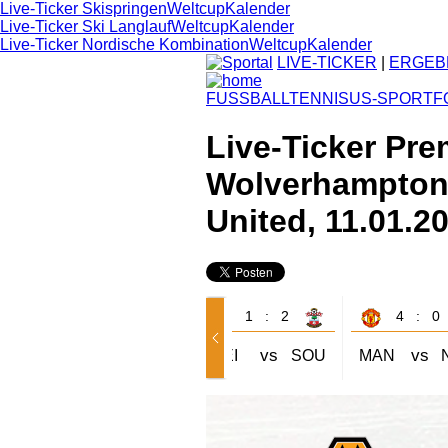
Live-Ticker Skispringen
Weltcup
Kalender
Live-Ticker Ski Langlauf
Weltcup
Kalender
Live-Ticker Nordische Kombination
Weltcup
Kalender
LIVE-TICKER
|
ERGEB
FUSSBALL
TENNIS
US-SPORT
F
Live-Ticker Pr
Wolverhampton 
United, 11.01.2
1 : 0
1 : 2
4 : 0
vs
vs
vs
BUR
EVE
BRI
LEI
SOU
MAN