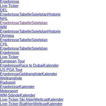
Ergebnisse
Live-Ticker
DEL
Ergebnisse
Tabelle
Spielplan
Historie
NHL
Ergebnisse
Tabelle
Spielplan
WM
Ergebnisse
Tabelle
Spielplan
Historie
Olympia
Ergebnisse
Tabelle
Spielplan
CHL
Ergebnisse
Tabelle
Spielplan
Ergebnisse
Live-Ticker
European Tour
Ergebnisse
Race to Dubai
Kalender
US PGA Tour
Ergebnisse
Geldrangliste
Kalender
Weltrangliste
Radsport
Ergebnisse
Kalender
Motorsport
WM-Stände
Kalender
Live-Ticker Ski Alpin
Weltcup
Kalender
Live-Ticker Biathlon
Weltcup
Kalender