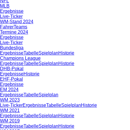
NFL
MLB
Ergebnisse
Live-Ticker
WM-Stand 2024
Fahrer
Teams
Termine 2024
Ergebnisse
Live-Ticker
Bundesliga
Ergebnisse
Tabelle
Spielplan
Historie
Champions League
Ergebnisse
Tabelle
Spielplan
Historie
DHB-Pokal
Ergebnisse
Historie
EHF-Pokal
Ergebnisse
EM 2024
Ergebnisse
Tabelle
Spielplan
WM 2023
Live-Ticker
Ergebnisse
Tabelle
Spielplan
Historie
WM 2021
Ergebnisse
Tabelle
Spielplan
Historie
WM 2019
Ergebnisse
Tabelle
Spielplan
Historie