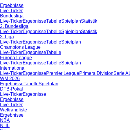
Ergebnisse
Live-Ticker
Bundesliga
Live-Ticker
Ergebnisse
Tabelle
Spielplan
Statistik
2. Bundesliga
Live-Ticker
Ergebnisse
Tabelle
Spielplan
Statistik
3. Liga
Live-Ticker
Ergebnisse
Tabelle
Spielplan
Champions League
Live-Ticker
Ergebnisse
Tabelle
Europa League
Live-Ticker
Ergebnisse
Tabelle
Spielplan
International
Live-Ticker
Ergebnisse
Premier League
Primera Division
Serie A
WM 2026
Ergebnisse
Tabelle
Spielplan
DFB-Pokal
Live-Ticker
Ergebnisse
Ergebnisse
Live-Ticker
Weltrangliste
Ergebnisse
NBA
NHL