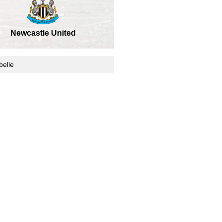
Newcastle United
belle