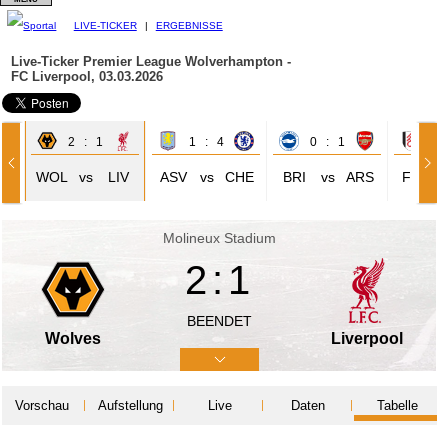
LIVE-TICKER
|
ERGEBNISSE
Live-Ticker Premier League
Wolverhampton -
FC Liverpool, 03.03.2026
2 : 1
1 : 4
0 : 1
0 
UN
WOL
vs
LIV
ASV
vs
CHE
BRI
vs
ARS
FUL
Molineux Stadium
2:1
BEENDET
Wolves
Liverpool
Vorschau
Aufstellung
Live
Daten
Tabelle