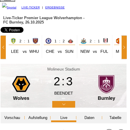
LIVE-TICKER
|
ERGEBNISSE
Live-Ticker Premier League
Wolverhampton -
FC Burnley, 26.10.2025
2 : 1
1 : 2
2 : 1
4 
LEE
vs
WHU
CHE
vs
SUN
NEW
vs
FUL
MAN
Molineux Stadium
2:3
BEENDET
Wolves
Burnley
Vorschau
Aufstellung
Live
Daten
Tabelle