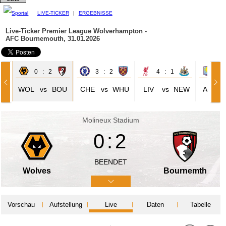
LIVE-TICKER
|
ERGEBNISSE
Live-Ticker Premier League
Wolverhampton -
AFC Bournemouth, 31.01.2026
0 : 2
3 : 2
4 : 1
0 
RS
WOL
vs
BOU
CHE
vs
WHU
LIV
vs
NEW
ASV
Molineux Stadium
0:2
BEENDET
Wolves
Bournemth
Vorschau
Aufstellung
Live
Daten
Tabelle