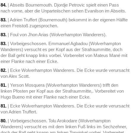
84.
| Abseits Bournemouth. Djordje Petrovic spielt einen Pass
nach vorne, aber die Unparteiischen sehen Evanilson im Abseits.
83.
| Adrien Truffert (Bournemouth) bekommt in der eigenen Hälfte
einen Freistoß zugesprochen.
83.
| Foul von Jhon Arias (Wolverhampton Wanderers).
83.
| Vorbeigeschossen. Emmanuel Agbadou (Wolverhampton
Wanderers) versucht es per Kopf aus der Strafraummitte, doch
der Ball geht knapp links vorbei. Vorbereitet von Mateus Mané mit
einer Flanke nach einer Ecke.
82.
| Ecke Wolverhampton Wanderers. Die Ecke wurde verursacht
von Alex Scott.
81.
| Yerson Mosquera (Wolverhampton Wanderers) trifft den
linken Pfosten per Kopf aus der Strafraummitte,. Vorbereitet von
Hugo Bueno mit einer Flanke nach einer Ecke.
81.
| Ecke Wolverhampton Wanderers. Die Ecke wurde verursacht
von Adrien Truffert.
80.
| Vorbeigeschossen. Tolu Arokodare (Wolverhampton
Wanderers) versucht es mit dem linken Fuß links im Sechzehner,
doch der Ball geht knapp am linken Torwinkel vorbei. Vorbereitet