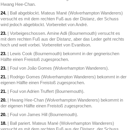
Hwang Hee-Chan.
24.
| Ball abgeblockt. Mateus Mané (Wolverhampton Wanderers)
versucht es mit dem rechten Fuß aus der Distanz, der Schuss
wird jedoch abgeblockt. Vorbereitet von André.
23.
| Vorbeigeschossen. Amine Adli (Bournemouth) versucht es
mit dem rechten Fuß aus der Distanz, aber das Leder geht rechts
hoch und weit vorbei. Vorbereitet von Evanilson.
23.
| Lewis Cook (Bournemouth) bekommt in der gegnerischen
Hälfte einen Freistoß zugesprochen.
23.
| Foul von João Gomes (Wolverhampton Wanderers).
21.
| Rodrigo Gomes (Wolverhampton Wanderers) bekommt in der
eigenen Hälfte einen Freistoß zugesprochen.
21.
| Foul von Adrien Truffert (Bournemouth).
20.
| Hwang Hee-Chan (Wolverhampton Wanderers) bekommt in
der eigenen Hälfte einen Freistoß zugesprochen.
20.
| Foul von James Hill (Bournemouth).
18.
| Ball pariert. Mateus Mané (Wolverhampton Wanderers)
versucht es mit dem rechten Fuß aus der Distanz, der Schuss