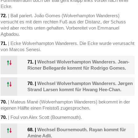
Fünfmeterraum doch der Ball geht knapp links vorbei nach einer
Ecke.
72.
| Ball pariert. João Gomes (Wolverhampton Wanderers)
versucht es mit dem rechten Fuß aus der Distanz, der Schuss
wird aber rechts unten gehalten. Vorbereitet von Emmanuel
Agbadou.
71.
| Ecke Wolverhampton Wanderers. Die Ecke wurde verursacht
von Marcos Senesi.
71.
|
Wechsel Wolverhampton Wanderers. Jean-
Ricner Bellegarde kommt für Rodrigo Gomes.
70.
|
Wechsel Wolverhampton Wanderers. Jørgen
Strand Larsen kommt für Hwang Hee-Chan.
70.
| Mateus Mané (Wolverhampton Wanderers) bekommt in der
eigenen Hälfte einen Freistoß zugesprochen.
70.
| Foul von Alex Scott (Bournemouth).
68.
|
Wechsel Bournemouth. Rayan kommt für
Amine Adli.