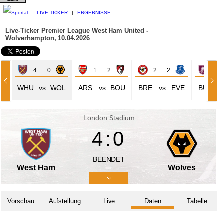
LIVE-TICKER
|
ERGEBNISSE
Live-Ticker Premier League
West Ham United -
Wolverhampton, 10.04.2026
4 : 0
1 : 2
2 : 2
0 
WHU
vs
WOL
ARS
vs
BOU
BRE
vs
EVE
BUR
London Stadium
4:0
BEENDET
West Ham
Wolves
Vorschau
Aufstellung
Live
Daten
Tabelle