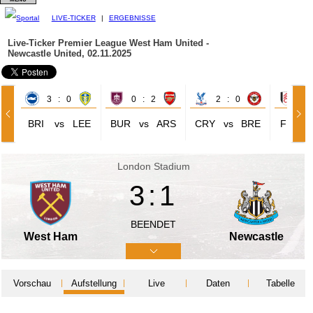
LIVE-TICKER
|
ERGEBNISSE
Live-Ticker Premier League
West Ham United -
Newcastle United, 02.11.2025
3 : 0
0 : 2
2 : 0
3 
BRI
vs
LEE
BUR
vs
ARS
CRY
vs
BRE
FUL
London Stadium
3:1
BEENDET
West Ham
Newcastle
Vorschau
Aufstellung
Live
Daten
Tabelle