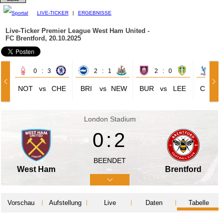
LIVE-TICKER
|
ERGEBNISSE
Live-Ticker Premier League
West Ham United -
FC Brentford, 20.10.2025
0 : 3
2 : 1
2 : 0
3 
NOT
vs
CHE
BRI
vs
NEW
BUR
vs
LEE
CRY
London Stadium
0:2
BEENDET
West Ham
Brentford
Vorschau
Aufstellung
Live
Daten
Tabelle