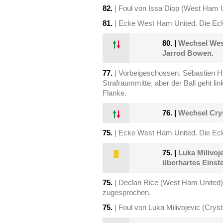
82.
| Foul von Issa Diop (West Ham U
81.
| Ecke West Ham United. Die Eck
80.
|
Wechsel Wes
Jarrod Bowen.
77.
| Vorbeigeschossen. Sébastien Ha
Strafraummitte, aber der Ball geht lin
Flanke.
76.
|
Wechsel Crys
75.
| Ecke West Ham United. Die Eck
75.
|
Luka Milivoje
überhartes Einst
75.
| Declan Rice (West Ham United) 
zugesprochen.
75.
| Foul von Luka Milivojevic (Cryst