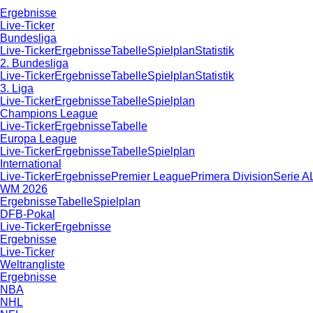
Ergebnisse
Live-Ticker
Bundesliga
Live-Ticker
Ergebnisse
Tabelle
Spielplan
Statistik
2. Bundesliga
Live-Ticker
Ergebnisse
Tabelle
Spielplan
Statistik
3. Liga
Live-Ticker
Ergebnisse
Tabelle
Spielplan
Champions League
Live-Ticker
Ergebnisse
Tabelle
Europa League
Live-Ticker
Ergebnisse
Tabelle
Spielplan
International
Live-Ticker
Ergebnisse
Premier League
Primera Division
Serie A
WM 2026
Ergebnisse
Tabelle
Spielplan
DFB-Pokal
Live-Ticker
Ergebnisse
Ergebnisse
Live-Ticker
Weltrangliste
Ergebnisse
NBA
NHL