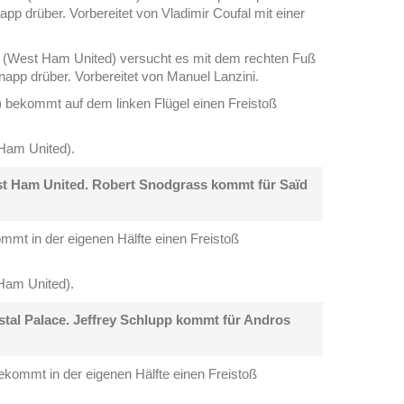
app drüber. Vorbereitet von Vladimir Coufal mit einer
 (West Ham United) versucht es mit dem rechten Fuß
napp drüber. Vorbereitet von Manuel Lanzini.
) bekommt auf dem linken Flügel einen Freistoß
 Ham United).
t Ham United. Robert Snodgrass kommt für Saïd
mmt in der eigenen Hälfte einen Freistoß
Ham United).
tal Palace. Jeffrey Schlupp kommt für Andros
ekommt in der eigenen Hälfte einen Freistoß