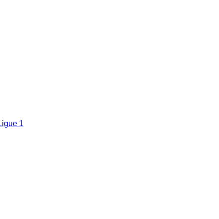
Ligue 1