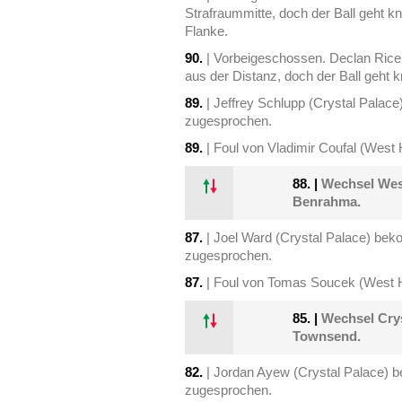
Strafraummitte, doch der Ball geht kn
Flanke.
90.
| Vorbeigeschossen. Declan Rice
aus der Distanz, doch der Ball geht k
89.
| Jeffrey Schlupp (Crystal Palace
zugesprochen.
89.
| Foul von Vladimir Coufal (West
88.
|
Wechsel Wes
Benrahma.
87.
| Joel Ward (Crystal Palace) beko
zugesprochen.
87.
| Foul von Tomas Soucek (West 
85.
|
Wechsel Crys
Townsend.
82.
| Jordan Ayew (Crystal Palace) b
zugesprochen.