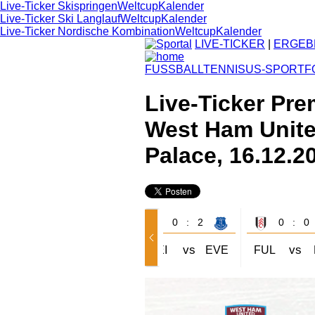
Live-Ticker Skispringen
Weltcup
Kalender
Live-Ticker Ski Langlauf
Weltcup
Kalender
Live-Ticker Nordische Kombination
Weltcup
Kalender
LIVE-TICKER
|
ERGEB
FUSSBALL
TENNIS
US-SPORT
F
Live-Ticker Pr
West Ham United
Palace, 16.12.2
5 : 2
0 : 2
0 : 0
vs
vs
vs
SOU
LEE
NEW
LEI
EVE
FUL