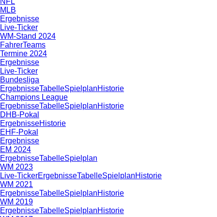
NFL
MLB
Ergebnisse
Live-Ticker
WM-Stand 2024
Fahrer
Teams
Termine 2024
Ergebnisse
Live-Ticker
Bundesliga
Ergebnisse
Tabelle
Spielplan
Historie
Champions League
Ergebnisse
Tabelle
Spielplan
Historie
DHB-Pokal
Ergebnisse
Historie
EHF-Pokal
Ergebnisse
EM 2024
Ergebnisse
Tabelle
Spielplan
WM 2023
Live-Ticker
Ergebnisse
Tabelle
Spielplan
Historie
WM 2021
Ergebnisse
Tabelle
Spielplan
Historie
WM 2019
Ergebnisse
Tabelle
Spielplan
Historie