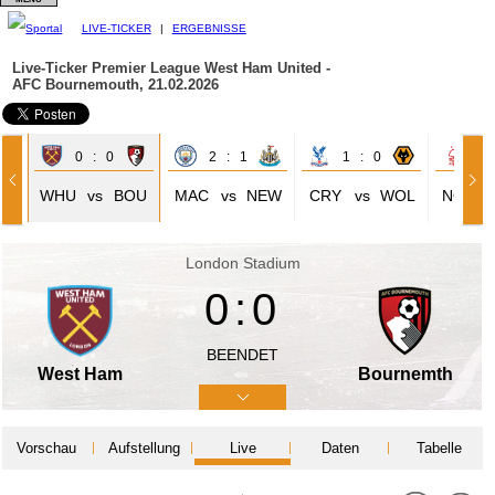
LIVE-TICKER
|
ERGEBNISSE
Live-Ticker Premier League
West Ham United -
AFC Bournemouth, 21.02.2026
0 : 0
2 : 1
1 : 0
0 
UR
WHU
vs
BOU
MAC
vs
NEW
CRY
vs
WOL
NOT
London Stadium
0:0
BEENDET
West Ham
Bournemth
Vorschau
Aufstellung
Live
Daten
Tabelle