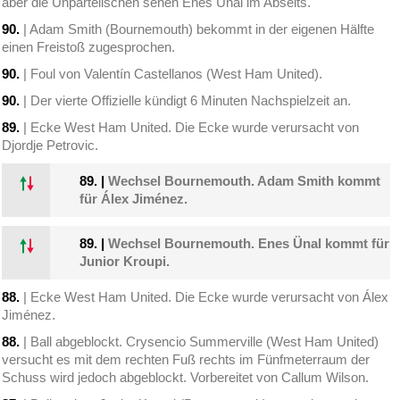
aber die Unparteiischen sehen Enes Ünal im Abseits.
90.
| Adam Smith (Bournemouth) bekommt in der eigenen Hälfte
einen Freistoß zugesprochen.
90.
| Foul von Valentín Castellanos (West Ham United).
90.
| Der vierte Offizielle kündigt 6 Minuten Nachspielzeit an.
89.
| Ecke West Ham United. Die Ecke wurde verursacht von
Djordje Petrovic.
89.
|
Wechsel Bournemouth. Adam Smith kommt
für Álex Jiménez.
89.
|
Wechsel Bournemouth. Enes Ünal kommt für
Junior Kroupi.
88.
| Ecke West Ham United. Die Ecke wurde verursacht von Álex
Jiménez.
88.
| Ball abgeblockt. Crysencio Summerville (West Ham United)
versucht es mit dem rechten Fuß rechts im Fünfmeterraum der
Schuss wird jedoch abgeblockt. Vorbereitet von Callum Wilson.