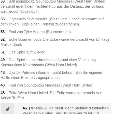
53.
| Ball abgeblockt. Soungoutou Magassa (West Ham United)
versucht es mit dem rechten Fuß aus der Distanz, der Schuss
wird jedoch abgeblockt.
53.
| Crysencio Summerville (West Ham United) bekommt auf
dem linken Flügel einen Freistoß zugesprochen.
53.
| Foul von Tyler Adams (Bournemouth).
52.
| Ecke Bournemouth. Die Ecke wurde verursacht von El Hadji
Malick Diouf.
51.
| Das Spiel läuft wieder.
49.
| Das Spiel ist unterbrochen aufgrund einer Verletzung
Konstantinos Mavropanos (West Ham United).
48.
| Djordje Petrovic (Bournemouth) bekommt in der eigenen
Hälfte einen Freistoß zugesprochen.
48.
| Foul von Soungoutou Magassa (West Ham United).
48.
| Ecke West Ham United. Die Ecke wurde verursacht von
Adrien Truffert.
46.
|
Anstoß 2. Halbzeit. der Spielstand zwischen
West Ham United und Bournemouth ist 0:0.