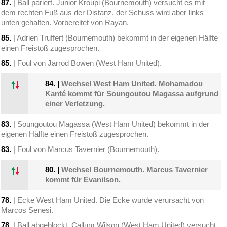
87.
| Ball pariert. Junior Kroupi (Bournemouth) versucht es mit
dem rechten Fuß aus der Distanz, der Schuss wird aber links
unten gehalten. Vorbereitet von Rayan.
85.
| Adrien Truffert (Bournemouth) bekommt in der eigenen Hälfte
einen Freistoß zugesprochen.
85.
| Foul von Jarrod Bowen (West Ham United).
84.
|
Wechsel West Ham United. Mohamadou
Kanté kommt für Soungoutou Magassa aufgrund
einer Verletzung.
83.
| Soungoutou Magassa (West Ham United) bekommt in der
eigenen Hälfte einen Freistoß zugesprochen.
83.
| Foul von Marcus Tavernier (Bournemouth).
80.
|
Wechsel Bournemouth. Marcus Tavernier
kommt für Evanilson.
78.
| Ecke West Ham United. Die Ecke wurde verursacht von
Marcos Senesi.
78.
| Ball abgeblockt. Callum Wilson (West Ham United) versucht