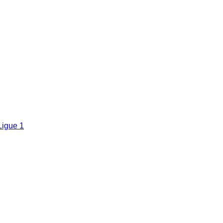
Ligue 1