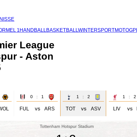
NISSE
ORMEL 1
HANDBALL
BASKETBALL
WINTERSPORT
MOTOGP
emier League
pur - Aston
5
0 : 1
1 : 2
1 : 2
vs
vs
vs
WOL
FUL
ARS
TOT
ASV
LIV
Tottenham Hotspur Stadium