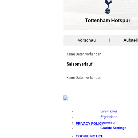
Tottenham Hotspur
Vorschau
Aufstel
Keine Daten vorhanden
Saisonverlauf
Keine Daten vorhanden
Live-Ticker
Ergebnisse
Impressum
PRIVACY POLICY
Cookie Settings
COOKIE NOTICE