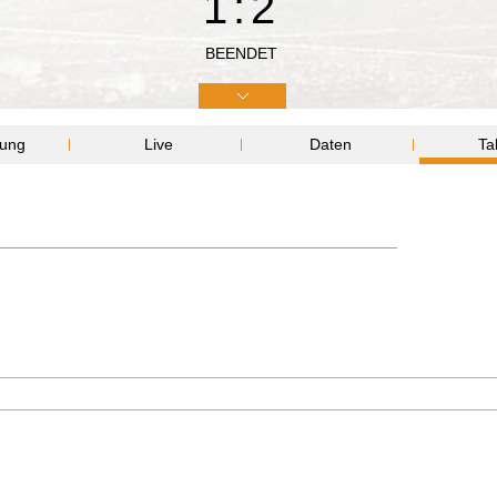
1:2
BEENDET
lung
Live
Daten
Ta