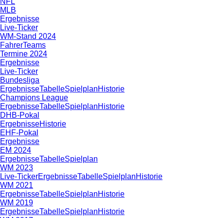
NFL
MLB
Ergebnisse
Live-Ticker
WM-Stand 2024
Fahrer
Teams
Termine 2024
Ergebnisse
Live-Ticker
Bundesliga
Ergebnisse
Tabelle
Spielplan
Historie
Champions League
Ergebnisse
Tabelle
Spielplan
Historie
DHB-Pokal
Ergebnisse
Historie
EHF-Pokal
Ergebnisse
EM 2024
Ergebnisse
Tabelle
Spielplan
WM 2023
Live-Ticker
Ergebnisse
Tabelle
Spielplan
Historie
WM 2021
Ergebnisse
Tabelle
Spielplan
Historie
WM 2019
Ergebnisse
Tabelle
Spielplan
Historie