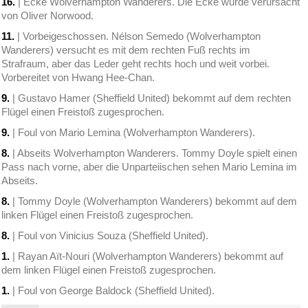
16.
| Ecke Wolverhampton Wanderers. Die Ecke wurde verursacht
von Oliver Norwood.
11.
| Vorbeigeschossen. Nélson Semedo (Wolverhampton
Wanderers) versucht es mit dem rechten Fuß rechts im
Strafraum, aber das Leder geht rechts hoch und weit vorbei.
Vorbereitet von Hwang Hee-Chan.
9.
| Gustavo Hamer (Sheffield United) bekommt auf dem rechten
Flügel einen Freistoß zugesprochen.
9.
| Foul von Mario Lemina (Wolverhampton Wanderers).
8.
| Abseits Wolverhampton Wanderers. Tommy Doyle spielt einen
Pass nach vorne, aber die Unparteiischen sehen Mario Lemina im
Abseits.
8.
| Tommy Doyle (Wolverhampton Wanderers) bekommt auf dem
linken Flügel einen Freistoß zugesprochen.
8.
| Foul von Vinicius Souza (Sheffield United).
1.
| Rayan Aït-Nouri (Wolverhampton Wanderers) bekommt auf
dem linken Flügel einen Freistoß zugesprochen.
1.
| Foul von George Baldock (Sheffield United).