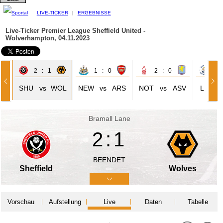
LIVE-TICKER
|
ERGEBNISSE
Live-Ticker Premier League
Sheffield United -
Wolverhampton, 04.11.2023
2 : 1
1 : 0
2 : 0
1 
OU
SHU
vs
WOL
NEW
vs
ARS
NOT
vs
ASV
LNT
Bramall Lane
2:1
BEENDET
Sheffield
Wolves
Vorschau
Aufstellung
Live
Daten
Tabelle