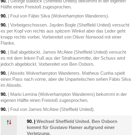
90.
| George Baldock (Sheffield United) bekommt in der eigenen
Hälfte einen Freistoß zugesprochen.
90.
| Foul von Fábio Silva (Wolverhampton Wanderers).
90.
| Vorbeigeschossen. Jayden Bogle (Sheffield United) versucht
es per Kopf von rechts aus spitzem Winkel aber das Leder geht
knapp rechts vorbei. Vorbereitet von Oliver Norwood mit einer
Flanke.
90.
| Ball abgeblockt. James McAtee (Sheffield United) versucht
es mit dem linken Fuß aus der Strafraummitte, der Schuss wird
jedoch abgeblockt. Vorbereitet von Ben Osborn.
90.
| Abseits Wolverhampton Wanderers. Matheus Cunha spielt
einen Pass nach vorne, aber die Unparteiischen sehen Fábio Silva
im Abseits.
90.
| Mario Lemina (Wolverhampton Wanderers) bekommt in der
eigenen Hälfte einen Freistoß zugesprochen.
90.
| Foul von James McAtee (Sheffield United).
90.
|
Wechsel Sheffield United. Ben Osborn
kommt für Gustavo Hamer aufgrund einer
Verletzung.