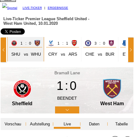
LIVE-TICKER
|
ERGEBNISSE
Live-Ticker Premier League
Sheffield United -
West Ham United, 10.01.2020
1 : 0
1 : 1
3 : 0
1 
SHU
vs
WHU
CRY
vs
ARS
CHE
vs
BUR
EVE
Bramall Lane
1:0
BEENDET
Sheffield
West Ham
Vorschau
Aufstellung
Live
Daten
Tabelle