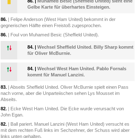
86.
|
Muhamed Besic (Sheffield United) sieht eine
Gelbe Karte für überhartes Einsteigen.
86.
| Felipe Anderson (West Ham United) bekommt in der
gegnerischen Hälfte einen Freistoß zugesprochen.
86.
| Foul von Muhamed Besic (Sheffield United).
84.
|
Wechsel Sheffield United. Billy Sharp kommt
für Oliver McBurnie.
84.
|
Wechsel West Ham United. Pablo Fornals
kommt für Manuel Lanzini.
83.
| Abseits Sheffield United. Oliver McBurnie spielt einen Pass
nach vorne, aber die Unparteiischen sehen Lys Mousset im
Abseits.
82.
| Ecke West Ham United. Die Ecke wurde verursacht von
John Egan.
82.
| Ball pariert. Manuel Lanzini (West Ham United) versucht es
mit dem rechten Fuß links im Sechzehner, der Schuss wird aber
links unten gehalten.