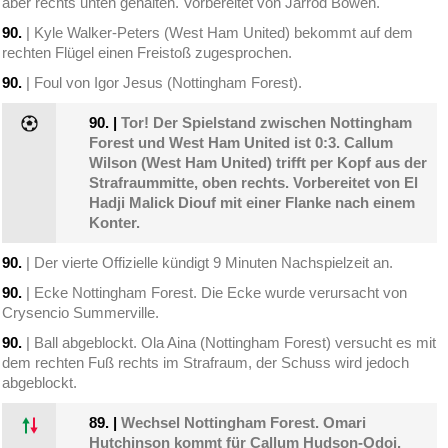
aber rechts unten gehalten. Vorbereitet von Jarrod Bowen.
90.
| Kyle Walker-Peters (West Ham United) bekommt auf dem
rechten Flügel einen Freistoß zugesprochen.
90.
| Foul von Igor Jesus (Nottingham Forest).
90.
|
Tor! Der Spielstand zwischen Nottingham
Forest und West Ham United ist 0:3. Callum
Wilson (West Ham United) trifft per Kopf aus der
Strafraummitte, oben rechts. Vorbereitet von El
Hadji Malick Diouf mit einer Flanke nach einem
Konter.
90.
| Der vierte Offizielle kündigt 9 Minuten Nachspielzeit an.
90.
| Ecke Nottingham Forest. Die Ecke wurde verursacht von
Crysencio Summerville.
90.
| Ball abgeblockt. Ola Aina (Nottingham Forest) versucht es mit
dem rechten Fuß rechts im Strafraum, der Schuss wird jedoch
abgeblockt.
89.
|
Wechsel Nottingham Forest. Omari
Hutchinson kommt für Callum Hudson-Odoi.