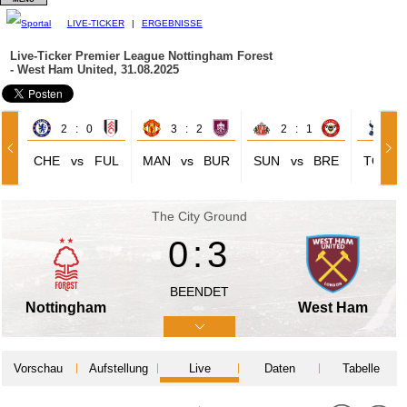
LIVE-TICKER
|
ERGEBNISSE
Live-Ticker Premier League
Nottingham Forest
- West Ham United, 31.08.2025
2 : 0
3 : 2
2 : 1
0 
CHE
vs
FUL
MAN
vs
BUR
SUN
vs
BRE
TOT
The City Ground
0:3
BEENDET
Nottingham
West Ham
Vorschau
Aufstellung
Live
Daten
Tabelle