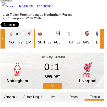
LIVE-TICKER
|
ERGEBNISSE
Live-Ticker Premier League
Nottingham Forest
- FC Liverpool, 22.02.2026
0 : 1
1 : 3
1 : 4
0 
OL
NOT
vs
LIV
SUN
vs
FUL
TOT
vs
ARS
EVE
The City Ground
0:1
BEENDET
Nottingham
Liverpool
Vorschau
Aufstellung
Live
Daten
Tabelle