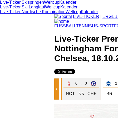
Live-Ticker Skispringen
Weltcup
Kalender
Live-Ticker Ski Langlauf
Weltcup
Kalender
Live-Ticker Nordische Kombination
Weltcup
Kalender
LIVE-TICKER
|
ERGEB
FUSSBALL
TENNIS
US-SPORT
F
Live-Ticker Pr
Nottingham For
Chelsea, 18.10.
0 : 3
2
vs
NOT
CHE
BRI