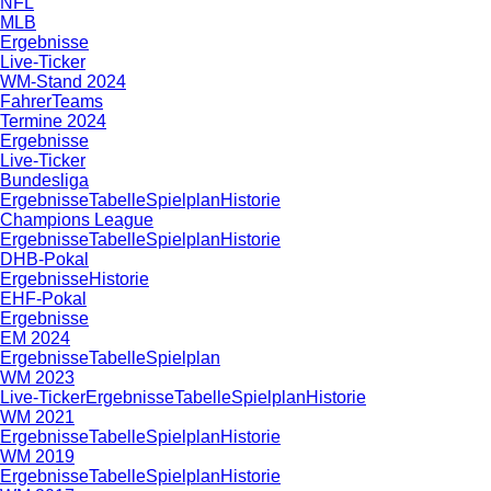
NFL
MLB
Ergebnisse
Live-Ticker
WM-Stand 2024
Fahrer
Teams
Termine 2024
Ergebnisse
Live-Ticker
Bundesliga
Ergebnisse
Tabelle
Spielplan
Historie
Champions League
Ergebnisse
Tabelle
Spielplan
Historie
DHB-Pokal
Ergebnisse
Historie
EHF-Pokal
Ergebnisse
EM 2024
Ergebnisse
Tabelle
Spielplan
WM 2023
Live-Ticker
Ergebnisse
Tabelle
Spielplan
Historie
WM 2021
Ergebnisse
Tabelle
Spielplan
Historie
WM 2019
Ergebnisse
Tabelle
Spielplan
Historie