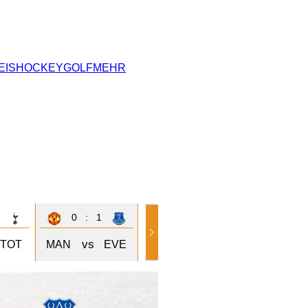
EISHOCKEY
GOLF
MEHR
0 : 1
vs
TOT
MAN
EVE