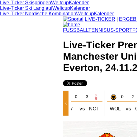
Live-Ticker Skispringen
Weltcup
Kalender
Live-Ticker Ski Langlauf
Weltcup
Kalender
Live-Ticker Nordische Kombination
Weltcup
Kalender
LIVE-TICKER
|
ERGEB
FUSSBALL
TENNIS
US-SPORT
F
Live-Ticker Pr
Manchester Uni
Everton, 24.11.
1 : 0
0 : 3
0 : 2
vs
vs
vs
BRE
FUL
SUN
LIV
NOT
WOL