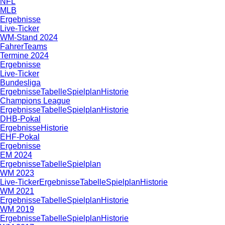
NFL
MLB
Ergebnisse
Live-Ticker
WM-Stand 2024
Fahrer
Teams
Termine 2024
Ergebnisse
Live-Ticker
Bundesliga
Ergebnisse
Tabelle
Spielplan
Historie
Champions League
Ergebnisse
Tabelle
Spielplan
Historie
DHB-Pokal
Ergebnisse
Historie
EHF-Pokal
Ergebnisse
EM 2024
Ergebnisse
Tabelle
Spielplan
WM 2023
Live-Ticker
Ergebnisse
Tabelle
Spielplan
Historie
WM 2021
Ergebnisse
Tabelle
Spielplan
Historie
WM 2019
Ergebnisse
Tabelle
Spielplan
Historie