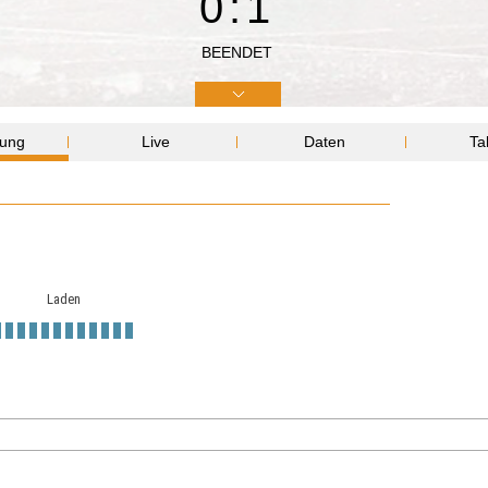
0:1
BEENDET
lung
Live
Daten
Ta
Laden