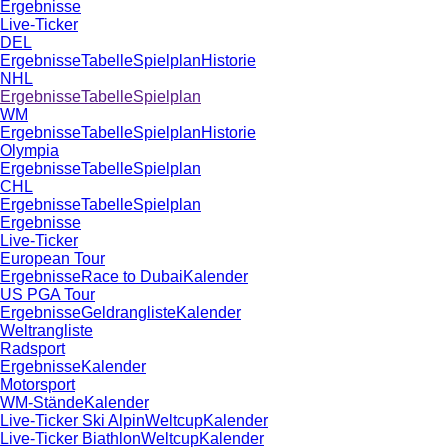
Ergebnisse
Live-Ticker
DEL
Ergebnisse
Tabelle
Spielplan
Historie
NHL
Ergebnisse
Tabelle
Spielplan
WM
Ergebnisse
Tabelle
Spielplan
Historie
Olympia
Ergebnisse
Tabelle
Spielplan
CHL
Ergebnisse
Tabelle
Spielplan
Ergebnisse
Live-Ticker
European Tour
Ergebnisse
Race to Dubai
Kalender
US PGA Tour
Ergebnisse
Geldrangliste
Kalender
Weltrangliste
Radsport
Ergebnisse
Kalender
Motorsport
WM-Stände
Kalender
Live-Ticker Ski Alpin
Weltcup
Kalender
Live-Ticker Biathlon
Weltcup
Kalender