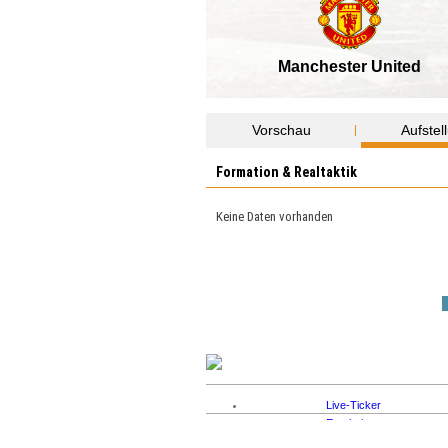
Manchester United
Vorschau
Aufstel
Formation & Realtaktik
Keine Daten vorhanden
Live-Ticker
Ergebnisse
Impressum
PRIVACY POLICY