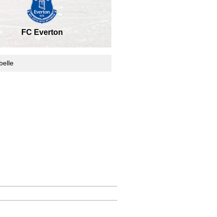
FC Everton
belle