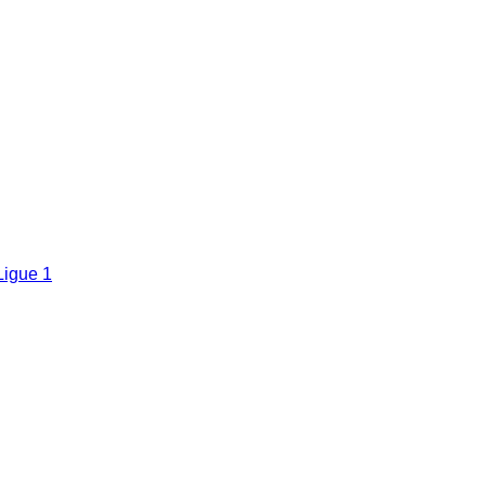
Ligue 1