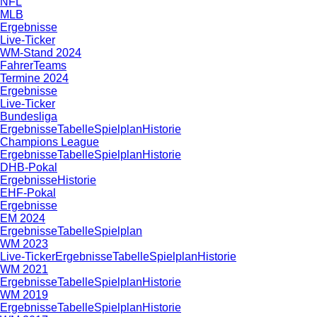
NFL
MLB
Ergebnisse
Live-Ticker
WM-Stand 2024
Fahrer
Teams
Termine 2024
Ergebnisse
Live-Ticker
Bundesliga
Ergebnisse
Tabelle
Spielplan
Historie
Champions League
Ergebnisse
Tabelle
Spielplan
Historie
DHB-Pokal
Ergebnisse
Historie
EHF-Pokal
Ergebnisse
EM 2024
Ergebnisse
Tabelle
Spielplan
WM 2023
Live-Ticker
Ergebnisse
Tabelle
Spielplan
Historie
WM 2021
Ergebnisse
Tabelle
Spielplan
Historie
WM 2019
Ergebnisse
Tabelle
Spielplan
Historie