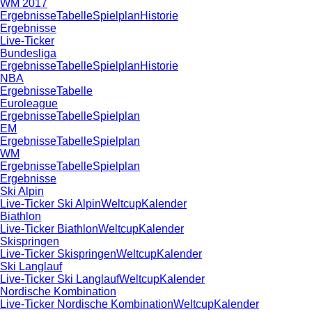
WM 2017
Ergebnisse
Tabelle
Spielplan
Historie
Ergebnisse
Live-Ticker
Bundesliga
Ergebnisse
Tabelle
Spielplan
Historie
NBA
Ergebnisse
Tabelle
Euroleague
Ergebnisse
Tabelle
Spielplan
EM
Ergebnisse
Tabelle
Spielplan
WM
Ergebnisse
Tabelle
Spielplan
Ergebnisse
Ski Alpin
Live-Ticker Ski Alpin
Weltcup
Kalender
Biathlon
Live-Ticker Biathlon
Weltcup
Kalender
Skispringen
Live-Ticker Skispringen
Weltcup
Kalender
Ski Langlauf
Live-Ticker Ski Langlauf
Weltcup
Kalender
Nordische Kombination
Live-Ticker Nordische Kombination
Weltcup
Kalender