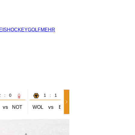
EISHOCKEY
GOLF
MEHR
2 : 0
1 : 1
0 : 1
vs
vs
vs
NOT
WOL
BRI
BRE
MAC