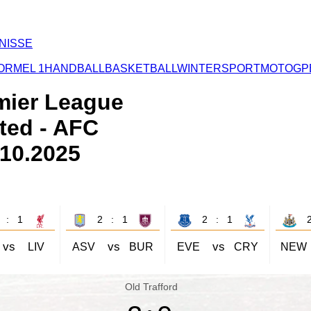
NISSE
ORMEL 1
HANDBALL
BASKETBALL
WINTERSPORT
MOTOGP
emier League
ted - AFC
.10.2025
 : 1
2 : 1
2 : 1
vs
vs
vs
LIV
ASV
BUR
EVE
CRY
NEW
Old Trafford