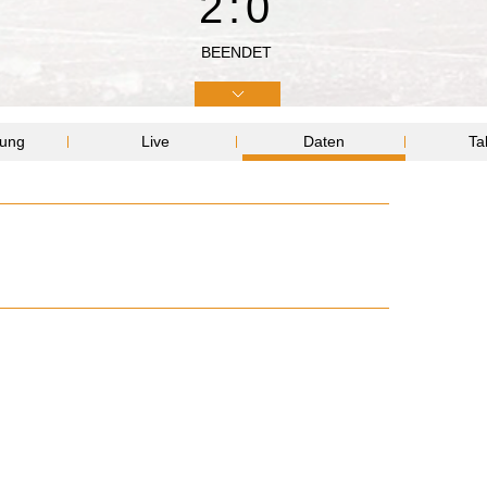
2:0
BEENDET
lung
Live
Daten
Ta