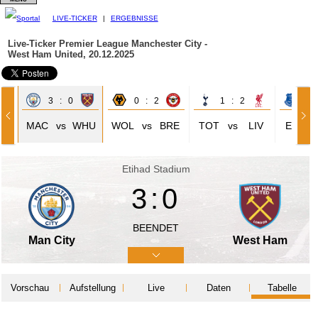
LIVE-TICKER
|
ERGEBNISSE
Live-Ticker Premier League
Manchester City -
West Ham United, 20.12.2025
3 : 0
0 : 2
1 : 2
0 
UN
MAC
vs
WHU
WOL
vs
BRE
TOT
vs
LIV
EVE
Etihad Stadium
3:0
BEENDET
Man City
West Ham
Vorschau
Aufstellung
Live
Daten
Tabelle