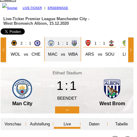
LIVE-TICKER
|
ERGEBNISSE
Live-Ticker Premier League
Manchester City -
West Bromwich Albion, 15.12.2020
2 : 1
1 : 1
1 : 1
5 
WOL
vs
CHE
MAC
vs
WBA
ARS
vs
SOU
LEE
Etihad Stadium
1:1
BEENDET
Man City
West Brom
Vorschau
Aufstellung
Live
Daten
Tabelle