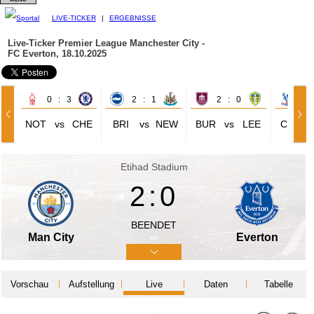
LIVE-TICKER
|
ERGEBNISSE
Live-Ticker Premier League
Manchester City -
FC Everton, 18.10.2025
0 : 3
2 : 1
2 : 0
3 
NOT
vs
CHE
BRI
vs
NEW
BUR
vs
LEE
CRY
Etihad Stadium
2:0
BEENDET
Man City
Everton
Vorschau
Aufstellung
Live
Daten
Tabelle