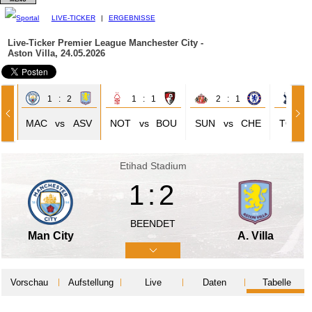
LIVE-TICKER
|
ERGEBNISSE
Live-Ticker Premier League
Manchester City -
Aston Villa, 24.05.2026
1 : 2
1 : 1
2 : 1
1 
RE
MAC
vs
ASV
NOT
vs
BOU
SUN
vs
CHE
TOT
Etihad Stadium
1:2
BEENDET
Man City
A. Villa
Vorschau
Aufstellung
Live
Daten
Tabelle