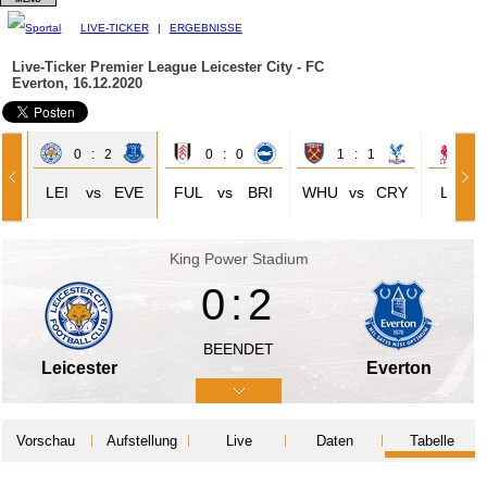
LIVE-TICKER
|
ERGEBNISSE
Live-Ticker Premier League
Leicester City - FC
Everton, 16.12.2020
0 : 2
0 : 0
1 : 1
2 
EW
LEI
vs
EVE
FUL
vs
BRI
WHU
vs
CRY
LIV
King Power Stadium
0:2
BEENDET
Leicester
Everton
Vorschau
Aufstellung
Live
Daten
Tabelle