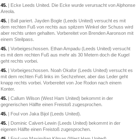
45.
| Ecke Leeds United. Die Ecke wurde verursacht von Alphonse
Areola.
45.
| Ball pariert. Jayden Bogle (Leeds United) versucht es mit
dem rechten Fuß von rechts aus spitzem Winkel der Schuss wird
aber rechts unten gehalten. Vorbereitet von Brenden Aaronson mit
einem Steilpass.
45.
| Vorbeigeschossen. Ethan Ampadu (Leeds United) versucht
es mit dem rechten Fuß aus mehr als 30 Metern doch die Kugel
geht rechts vorbei.
45.
| Vorbeigeschossen. Noah Okafor (Leeds United) versucht es
mit dem rechten Fuß links im Sechzehner, aber das Leder geht
knapp rechts vorbei. Vorbereitet von Joe Rodon nach einem
Konter.
45.
| Callum Wilson (West Ham United) bekommt in der
gegnerischen Hälfte einen Freistoß zugesprochen.
45.
| Foul von Jaka Bijol (Leeds United).
45.
| Dominic Calvert-Lewin (Leeds United) bekommt in der
eigenen Hälfte einen Freistoß zugesprochen.
45.
| Foul von Maximilian Kilman (West Ham United).