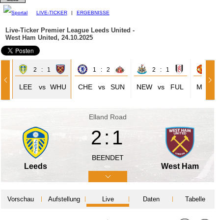
LIVE-TICKER
|
ERGEBNISSE
Live-Ticker Premier League
Leeds United -
West Ham United, 24.10.2025
2 : 1
1 : 2
2 : 1
4 
LEE
vs
WHU
CHE
vs
SUN
NEW
vs
FUL
MAN
Elland Road
2:1
BEENDET
Leeds
West Ham
Vorschau
Aufstellung
Live
Daten
Tabelle