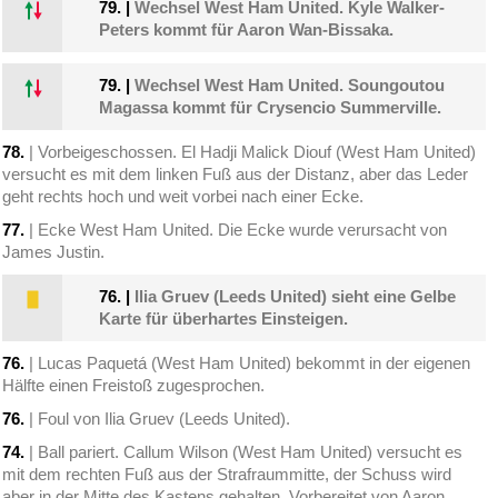
79.
|
Wechsel West Ham United. Kyle Walker-
Peters kommt für Aaron Wan-Bissaka.
79.
|
Wechsel West Ham United. Soungoutou
Magassa kommt für Crysencio Summerville.
78.
| Vorbeigeschossen. El Hadji Malick Diouf (West Ham United)
versucht es mit dem linken Fuß aus der Distanz, aber das Leder
geht rechts hoch und weit vorbei nach einer Ecke.
77.
| Ecke West Ham United. Die Ecke wurde verursacht von
James Justin.
76.
|
Ilia Gruev (Leeds United) sieht eine Gelbe
Karte für überhartes Einsteigen.
76.
| Lucas Paquetá (West Ham United) bekommt in der eigenen
Hälfte einen Freistoß zugesprochen.
76.
| Foul von Ilia Gruev (Leeds United).
74.
| Ball pariert. Callum Wilson (West Ham United) versucht es
mit dem rechten Fuß aus der Strafraummitte, der Schuss wird
aber in der Mitte des Kastens gehalten. Vorbereitet von Aaron