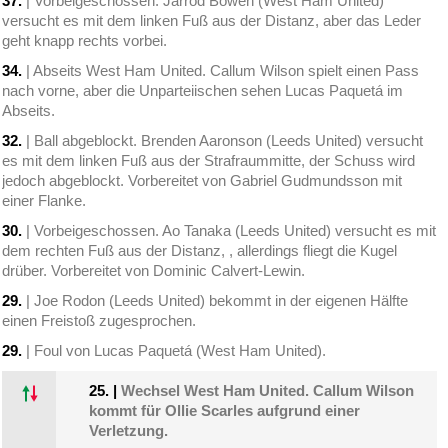
37.
| Vorbeigeschossen. Jarrod Bowen (West Ham United)
versucht es mit dem linken Fuß aus der Distanz, aber das Leder
geht knapp rechts vorbei.
34.
| Abseits West Ham United. Callum Wilson spielt einen Pass
nach vorne, aber die Unparteiischen sehen Lucas Paquetá im
Abseits.
32.
| Ball abgeblockt. Brenden Aaronson (Leeds United) versucht
es mit dem linken Fuß aus der Strafraummitte, der Schuss wird
jedoch abgeblockt. Vorbereitet von Gabriel Gudmundsson mit
einer Flanke.
30.
| Vorbeigeschossen. Ao Tanaka (Leeds United) versucht es mit
dem rechten Fuß aus der Distanz, , allerdings fliegt die Kugel
drüber. Vorbereitet von Dominic Calvert-Lewin.
29.
| Joe Rodon (Leeds United) bekommt in der eigenen Hälfte
einen Freistoß zugesprochen.
29.
| Foul von Lucas Paquetá (West Ham United).
25.
|
Wechsel West Ham United. Callum Wilson
kommt für Ollie Scarles aufgrund einer
Verletzung.