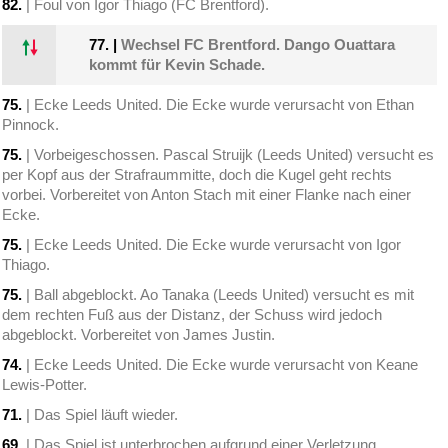
82.
| Foul von Igor Thiago (FC Brentford).
77.
|
Wechsel FC Brentford. Dango Ouattara
kommt für Kevin Schade.
75.
| Ecke Leeds United. Die Ecke wurde verursacht von Ethan
Pinnock.
75.
| Vorbeigeschossen. Pascal Struijk (Leeds United) versucht es
per Kopf aus der Strafraummitte, doch die Kugel geht rechts
vorbei. Vorbereitet von Anton Stach mit einer Flanke nach einer
Ecke.
75.
| Ecke Leeds United. Die Ecke wurde verursacht von Igor
Thiago.
75.
| Ball abgeblockt. Ao Tanaka (Leeds United) versucht es mit
dem rechten Fuß aus der Distanz, der Schuss wird jedoch
abgeblockt. Vorbereitet von James Justin.
74.
| Ecke Leeds United. Die Ecke wurde verursacht von Keane
Lewis-Potter.
71.
| Das Spiel läuft wieder.
69.
| Das Spiel ist unterbrochen aufgrund einer Verletzung