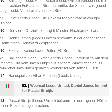
90.
| Ball abgeblockt. Anton Stach (Leeds United) versucht es mit
dem rechten Fuß aus der Strafraummitte, der Schuss wird jedoch
abgeblockt. Vorbereitet von Jaka Bijol.
90.
| Ecke Leeds United. Die Ecke wurde verursacht von Igor
Thiago.
90.
| Der vierte Offizielle kündigt 5 Minuten Nachspielzeit an.
90.
| Daniel James (Leeds United) bekommt in der gegnerischen
Hälfte einen Freistoß zugesprochen.
90.
| Foul von Keane Lewis-Potter (FC Brentford).
89.
| Ball pariert. Noah Okafor (Leeds United) versucht es mit dem
rechten Fuß vom linken Flügel aus spitzem Winkel der Schuss
wird aber links unten gehalten. Vorbereitet von James Justin.
84.
| Handspiel von Ethan Ampadu (Leeds United).
83.
|
Wechsel Leeds United. Daniel James kommt
für Pascal Struijk.
82.
| Pascal Struijk (Leeds United) bekommt in der eigenen Hälfte
einen Freistoß zugesprochen.