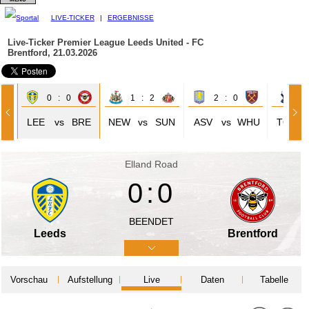
LIVE-TICKER
|
ERGEBNISSE
Live-Ticker Premier League
Leeds United - FC
Brentford, 21.03.2026
0 : 0
1 : 2
2 : 0
0 
HE
LEE
vs
BRE
NEW
vs
SUN
ASV
vs
WHU
TOT
Elland Road
0:0
BEENDET
Leeds
Brentford
Vorschau
Aufstellung
Live
Daten
Tabelle