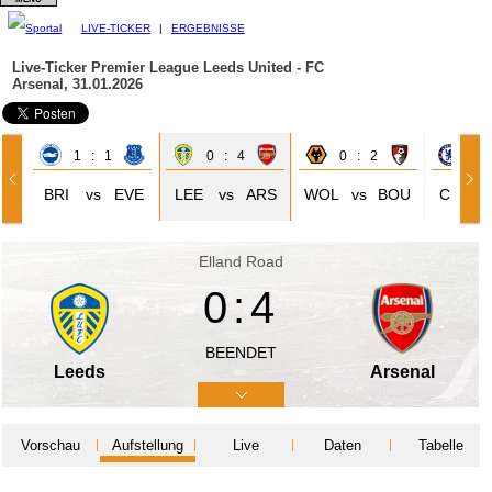
LIVE-TICKER
|
ERGEBNISSE
Live-Ticker Premier League
Leeds United - FC
Arsenal, 31.01.2026
1 : 1
0 : 4
0 : 2
3 
BRI
vs
EVE
LEE
vs
ARS
WOL
vs
BOU
CHE
Elland Road
0:4
BEENDET
Leeds
Arsenal
Vorschau
Aufstellung
Live
Daten
Tabelle