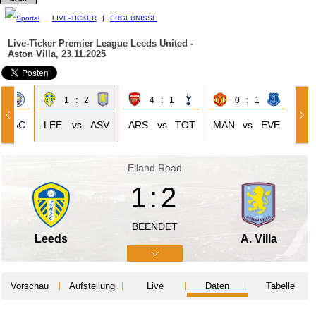
LIVE-TICKER
|
ERGEBNISSE
Live-Ticker Premier League
Leeds United -
Aston Villa, 23.11.2025
1
1 : 2
4 : 1
0 : 1
MAC
LEE
vs
ASV
ARS
vs
TOT
MAN
vs
EVE
Elland Road
1:2
BEENDET
Leeds
A. Villa
Vorschau
Aufstellung
Live
Daten
Tabelle